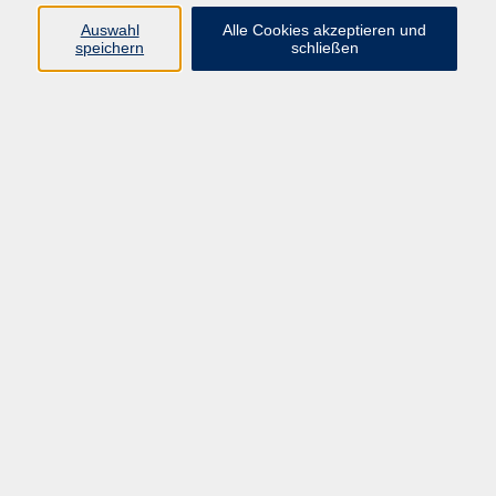
AGB
Auswahl
Alle Cookies akzeptieren und
speichern
schließen
Datenschutzerklärung
Widerrufsbelehrung
Impressum
Widerruf
Programm
Kultur & Gesellschaft
Kreatives & Freizeit
Gesundheit
Sprachen
Beruf
Meisterschule
Junge VHS