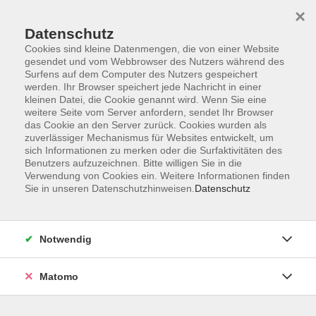
×
Datenschutz
Cookies sind kleine Datenmengen, die von einer Website
gesendet und vom Webbrowser des Nutzers während des
Surfens auf dem Computer des Nutzers gespeichert
Zum Hauptinhalt springen
Sie sind hier:
werden. Ihr Browser speichert jede Nachricht in einer
Über uns
Dozenten
kleinen Datei, die Cookie genannt wird. Wenn Sie eine
weitere Seite vom Server anfordern, sendet Ihr Browser
das Cookie an den Server zurück. Cookies wurden als
Gruber, Maria
zuverlässiger Mechanismus für Websites entwickelt, um
sich Informationen zu merken oder die Surfaktivitäten des
Benutzers aufzuzeichnen. Bitte willigen Sie in die
Verwendung von Cookies ein. Weitere Informationen finden
Sie in unseren Datenschutzhinweisen.
Datenschutz
Keine passenden Kurse gefunden.
Notwendig
zurück zur Übersicht
Matomo
Barrierefreiheitserklärung