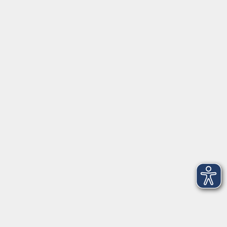
Volkshochschule im Landkreis Cham e.V.
Pfarrer-Seidl-Str. 1
93413 Cham
info@vhs-cham.de
Telefon: 09971 8501-0
Fax: 09971 8501-30
Öffnungszeiten
VHS
Montag bis Donnerstag
08:00 - 12:00
13:00 - 16:00
Freitag
08:00 - 14:00