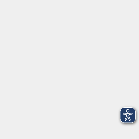
Volkshochschule im Landkreis Cham e.V.
Pfarrer-Seidl-Str. 1
93413 Cham
info@vhs-cham.de
Telefon: 09971 8501-0
Fax: 09971 8501-30
Öffnungszeiten
VHS
Montag bis Donnerstag
08:00 - 12:00
13:00 - 16:00