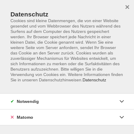
×
Datenschutz
Cookies sind kleine Datenmengen, die von einer Website
gesendet und vom Webbrowser des Nutzers während des
Surfens auf dem Computer des Nutzers gespeichert
Zum Hauptinhalt springen
Sie sind hier:
werden. Ihr Browser speichert jede Nachricht in einer
Über uns
Dozenten
kleinen Datei, die Cookie genannt wird. Wenn Sie eine
weitere Seite vom Server anfordern, sendet Ihr Browser
das Cookie an den Server zurück. Cookies wurden als
Lehner, Jutta
zuverlässiger Mechanismus für Websites entwickelt, um
sich Informationen zu merken oder die Surfaktivitäten des
Yogalehrerin 500h RYT.
Benutzers aufzuzeichnen. Bitte willigen Sie in die
Verwendung von Cookies ein. Weitere Informationen finden
Sie in unseren Datenschutzhinweisen.
Datenschutz
Keine passenden Kurse gefunden.
Notwendig
zurück zur Übersicht
Matomo