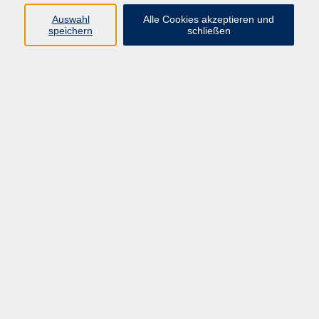
Barrierefreiheitserklärung
Auswahl
Alle Cookies akzeptieren und
speichern
schließen
AGB
Datenschutzerklärung
Widerrufsbelehrung
Impressum
Widerruf
Programm
Kultur & Gesellschaft
Kreatives & Freizeit
Gesundheit
Sprachen
Beruf
Meisterschule