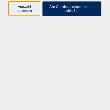
Barrierefreiheitserklärung
Auswahl
Alle Cookies akzeptieren und
speichern
schließen
AGB
Datenschutzerklärung
Widerrufsbelehrung
Impressum
Widerruf
Programm
Kultur & Gesellschaft
Kreatives & Freizeit
Gesundheit
Sprachen
Beruf
Meisterschule