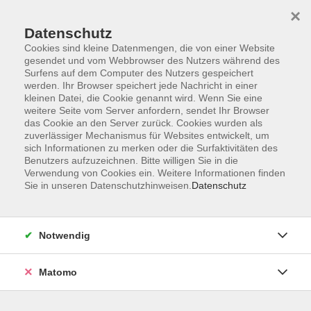
×
Datenschutz
Cookies sind kleine Datenmengen, die von einer Website
gesendet und vom Webbrowser des Nutzers während des
Surfens auf dem Computer des Nutzers gespeichert
Zum Hauptinhalt springen
Sie sind hier:
werden. Ihr Browser speichert jede Nachricht in einer
Über uns
Dozenten
kleinen Datei, die Cookie genannt wird. Wenn Sie eine
weitere Seite vom Server anfordern, sendet Ihr Browser
das Cookie an den Server zurück. Cookies wurden als
Krieglstein, Heidemarie
zuverlässiger Mechanismus für Websites entwickelt, um
sich Informationen zu merken oder die Surfaktivitäten des
Yoga- und Qi-Gong-Lehrerin
Benutzers aufzuzeichnen. Bitte willigen Sie in die
Verwendung von Cookies ein. Weitere Informationen finden
Sie in unseren Datenschutzhinweisen.
Datenschutz
Keine passenden Kurse gefunden.
Notwendig
zurück zur Übersicht
Matomo