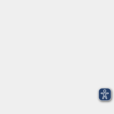
Volkshochschule im Landkreis Cham e.V.
Pfarrer-Seidl-Str. 1
93413 Cham
info@vhs-cham.de
Telefon: 09971 8501-0
Fax: 09971 8501-30
Öffnungszeiten
VHS
Montag bis Donnerstag
08:00 - 12:00
13:00 - 16:00