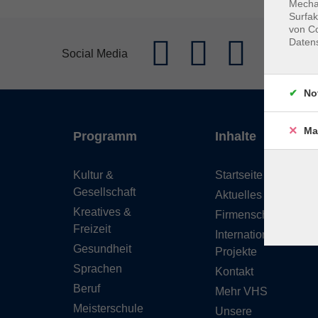
Mechan
Surfak
von Co
Daten
Social Media
No
Ma
Programm
Inhalte
Kultur &
Startseite
Gesellschaft
Aktuelles
Kreatives &
Firmenschulungen
Freizeit
Internationale
Gesundheit
Projekte
Sprachen
Kontakt
Beruf
Mehr VHS
Meisterschule
Unsere