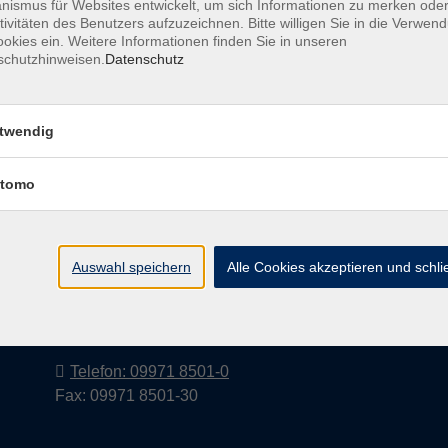
ismus für Websites entwickelt, um sich Informationen zu merken oder
tivitäten des Benutzers aufzuzeichnen. Bitte willigen Sie in die Verwen
okies ein. Weitere Informationen finden Sie in unseren
schutzhinweisen.
Datenschutz
Barrierefreiheitserklärung
AGB
Datenschutzerkl
twendig
tomo
Volkshochschule im Landkreis Cham
e.V.
Auswahl speichern
Alle Cookies akzeptieren und schl
Pfarrer-Seidl-Str. 1
93413 Cham
info@vhs-cham.de
Telefon: 09971 8501-0
Fax: 09971 8501-30