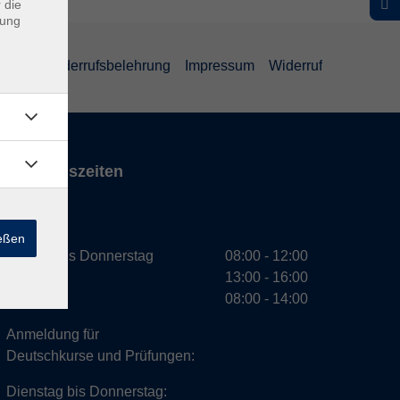
 die
dung
ärung
Widerrufsbelehrung
Impressum
Widerruf
Öffnungszeiten
VHS
ießen
Montag bis Donnerstag
08:00 - 12:00
13:00 - 16:00
Freitag
08:00 - 14:00
Anmeldung für
Deutschkurse und Prüfungen:
Dienstag bis Donnerstag: