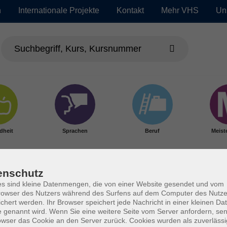
n
Internationale Projekte
Kontakt
Mehr VHS
Un
dheit
Sprachen
Beruf
Meist
enschutz
s sind kleine Datenmengen, die von einer Website gesendet und vom
owser des Nutzers während des Surfens auf dem Computer des Nutze
chert werden. Ihr Browser speichert jede Nachricht in einer kleinen Dat
 genannt wird. Wenn Sie eine weitere Seite vom Server anfordern, se
owser das Cookie an den Server zurück. Cookies wurden als zuverlässi