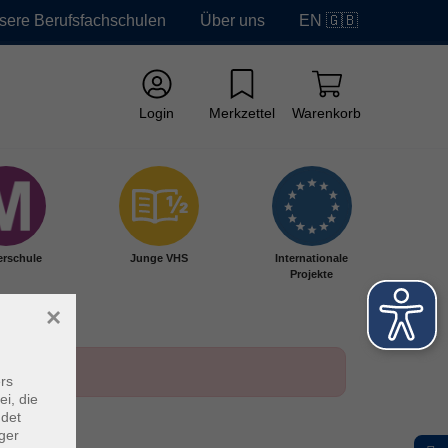
sere Berufsfachschulen
Über uns
EN 🇬🇧
Login
Merkzettel
Warenkorb
erschule
Junge VHS
Internationale
Projekte
×
rs
ei, die
ndet
ger