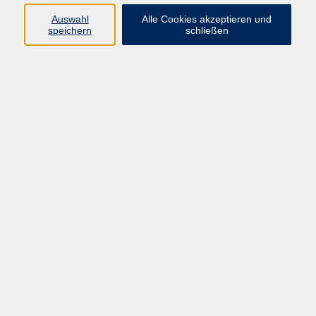
Auswahl
Alle Cookies akzeptieren und
Programm
speichern
schließen
Kultur & Gesellschaft
Kreatives & Freizeit
Gesundheit
Sprachen
Beruf
Meisterschule
Junge VHS
Internationale Projekte
Inhalte
Startseite