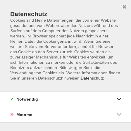
×
Datenschutz
Cookies sind kleine Datenmengen, die von einer Website
gesendet und vom Webbrowser des Nutzers während des
Surfens auf dem Computer des Nutzers gespeichert
Zum Hauptinhalt springen
werden. Ihr Browser speichert jede Nachricht in einer
kleinen Datei, die Cookie genannt wird. Wenn Sie eine
weitere Seite vom Server anfordern, sendet Ihr Browser
Der Kurs konnte nicht gefunden werden.
das Cookie an den Server zurück. Cookies wurden als
zuverlässiger Mechanismus für Websites entwickelt, um
sich Informationen zu merken oder die Surfaktivitäten des
Benutzers aufzuzeichnen. Bitte willigen Sie in die
Verwendung von Cookies ein. Weitere Informationen finden
Sie in unseren Datenschutzhinweisen.
Datenschutz
Barrierefreiheitserklärung
AGB
Datenschutzerklärung
Notwendig
Widerrufsbelehrung
Impressum
Matomo
Widerruf