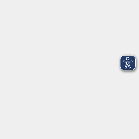
Telefon: 09971 8501-0
Fax: 09971 8501-30
Öffnungszeiten
VHS
Montag bis Donnerstag
08:00 - 12:00
13:00 - 16:00
Freitag
08:00 - 14:00
Anmeldung für
Deutschkurse und Prüfungen:
Dienstag bis Donnerstag:
8:00-13:00
14:00-16:00