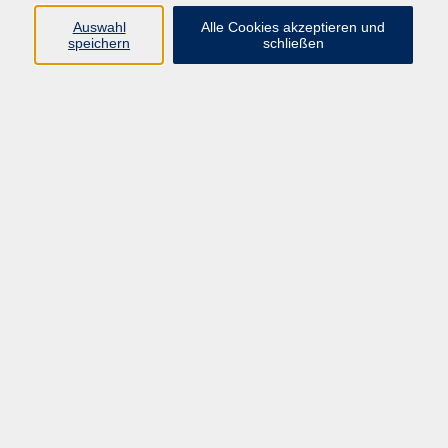
Auswahl
Alle Cookies akzeptieren und
Programm
speichern
schließen
Kultur & Gesellschaft
Kreatives & Freizeit
Gesundheit
Sprachen
Beruf
Meisterschule
Junge VHS
Internationale Projekte
Inhalte
Startseite