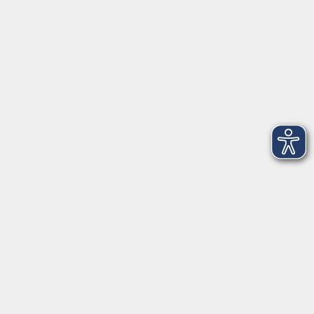
Telefon: 09971 8501-0
Fax: 09971 8501-30
Öffnungszeiten
VHS
Montag bis Donnerstag
08:00 - 12:00
13:00 - 16:00
Freitag
08:00 - 14:00
Anmeldung für
Deutschkurse und Prüfungen:
Dienstag bis Donnerstag:
8:00-13:00
14:00-16:00