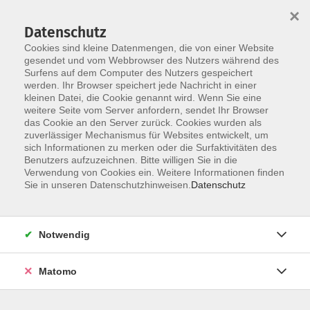
×
Datenschutz
Cookies sind kleine Datenmengen, die von einer Website
gesendet und vom Webbrowser des Nutzers während des
Surfens auf dem Computer des Nutzers gespeichert
Zum Hauptinhalt springen
werden. Ihr Browser speichert jede Nachricht in einer
kleinen Datei, die Cookie genannt wird. Wenn Sie eine
weitere Seite vom Server anfordern, sendet Ihr Browser
Der Kurs konnte nicht gefunden werden.
das Cookie an den Server zurück. Cookies wurden als
zuverlässiger Mechanismus für Websites entwickelt, um
sich Informationen zu merken oder die Surfaktivitäten des
Benutzers aufzuzeichnen. Bitte willigen Sie in die
Verwendung von Cookies ein. Weitere Informationen finden
Barrierefreiheitserklärung
Sie in unseren Datenschutzhinweisen.
Datenschutz
AGB
Datenschutzerklärung
Notwendig
Widerrufsbelehrung
Impressum
Matomo
Widerruf