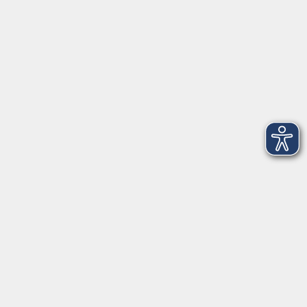
Telefon: 09971 8501-0
Fax: 09971 8501-30
Öffnungszeiten
VHS
Montag bis Donnerstag
08:00 - 12:00
13:00 - 16:00
Freitag
08:00 - 14:00
Anmeldung für
Deutschkurse und Prüfungen:
Dienstag bis Donnerstag:
8:00-13:00
14:00-16:00