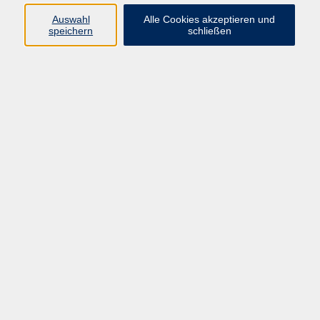
Auswahl
Alle Cookies akzeptieren und
Programm
speichern
schließen
Kultur & Gesellschaft
Kreatives & Freizeit
Gesundheit
Sprachen
Beruf
Meisterschule
Junge VHS
Internationale Projekte
Inhalte
Startseite