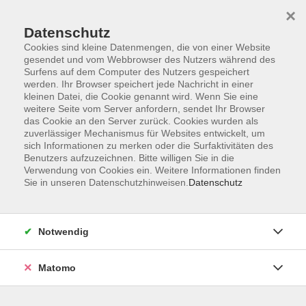
×
Datenschutz
Cookies sind kleine Datenmengen, die von einer Website
gesendet und vom Webbrowser des Nutzers während des
Surfens auf dem Computer des Nutzers gespeichert
Zum Hauptinhalt springen
werden. Ihr Browser speichert jede Nachricht in einer
kleinen Datei, die Cookie genannt wird. Wenn Sie eine
weitere Seite vom Server anfordern, sendet Ihr Browser
Der Kurs konnte nicht gefunden werden.
das Cookie an den Server zurück. Cookies wurden als
zuverlässiger Mechanismus für Websites entwickelt, um
sich Informationen zu merken oder die Surfaktivitäten des
Benutzers aufzuzeichnen. Bitte willigen Sie in die
Verwendung von Cookies ein. Weitere Informationen finden
Sie in unseren Datenschutzhinweisen.
Datenschutz
Barrierefreiheitserklärung
AGB
Datenschutzerklärung
Notwendig
Widerrufsbelehrung
Impressum
Matomo
Widerruf