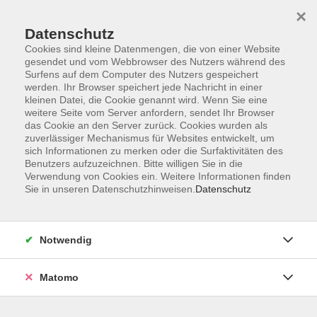
×
Datenschutz
Cookies sind kleine Datenmengen, die von einer Website
gesendet und vom Webbrowser des Nutzers während des
Surfens auf dem Computer des Nutzers gespeichert
Zum Hauptinhalt springen
werden. Ihr Browser speichert jede Nachricht in einer
kleinen Datei, die Cookie genannt wird. Wenn Sie eine
weitere Seite vom Server anfordern, sendet Ihr Browser
Der Kurs konnte nicht gefunden werden.
das Cookie an den Server zurück. Cookies wurden als
zuverlässiger Mechanismus für Websites entwickelt, um
sich Informationen zu merken oder die Surfaktivitäten des
Benutzers aufzuzeichnen. Bitte willigen Sie in die
Verwendung von Cookies ein. Weitere Informationen finden
Sie in unseren Datenschutzhinweisen.
Datenschutz
Barrierefreiheitserklärung
AGB
Datenschutzerklärung
Notwendig
Widerrufsbelehrung
Impressum
Matomo
Widerruf