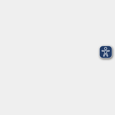
Telefon: 09971 8501-0
Fax: 09971 8501-30
Öffnungszeiten
VHS
Montag bis Donnerstag
08:00 - 12:00
13:00 - 16:00
Freitag
08:00 - 14:00
Anmeldung für
Deutschkurse und Prüfungen:
Dienstag bis Donnerstag:
8:00-13:00
14:00-16:00