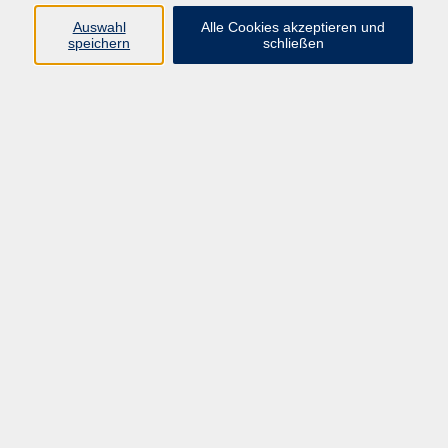
Auswahl
Alle Cookies akzeptieren und
Programm
speichern
schließen
Kultur & Gesellschaft
Kreatives & Freizeit
Gesundheit
Sprachen
Beruf
Meisterschule
Junge VHS
Internationale Projekte
Inhalte
Startseite