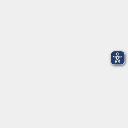
Telefon: 09971 8501-0
Fax: 09971 8501-30
Öffnungszeiten
VHS
Montag bis Donnerstag
08:00 - 12:00
13:00 - 16:00
Freitag
08:00 - 14:00
Anmeldung für
Deutschkurse und Prüfungen:
Dienstag bis Donnerstag:
8:00-13:00
14:00-16:00