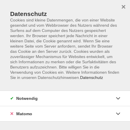
×
Datenschutz
Cookies sind kleine Datenmengen, die von einer Website
gesendet und vom Webbrowser des Nutzers während des
Surfens auf dem Computer des Nutzers gespeichert
Zum Hauptinhalt springen
werden. Ihr Browser speichert jede Nachricht in einer
kleinen Datei, die Cookie genannt wird. Wenn Sie eine
weitere Seite vom Server anfordern, sendet Ihr Browser
Der Kurs konnte nicht gefunden werden.
das Cookie an den Server zurück. Cookies wurden als
zuverlässiger Mechanismus für Websites entwickelt, um
sich Informationen zu merken oder die Surfaktivitäten des
Benutzers aufzuzeichnen. Bitte willigen Sie in die
Verwendung von Cookies ein. Weitere Informationen finden
Sie in unseren Datenschutzhinweisen.
Datenschutz
Barrierefreiheitserklärung
AGB
Datenschutzerklärung
Notwendig
Widerrufsbelehrung
Impressum
Matomo
Widerruf