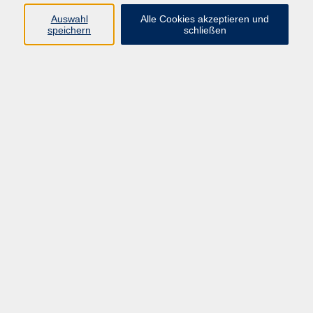
Auswahl
Alle Cookies akzeptieren und
Programm
speichern
schließen
Kultur & Gesellschaft
Kreatives & Freizeit
Gesundheit
Sprachen
Beruf
Meisterschule
Junge VHS
Internationale Projekte
Inhalte
Startseite