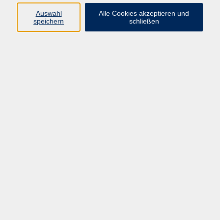
Auswahl
Alle Cookies akzeptieren und
Programm
speichern
schließen
Kultur & Gesellschaft
Kreatives & Freizeit
Gesundheit
Sprachen
Beruf
Meisterschule
Junge VHS
Internationale Projekte
Inhalte
Startseite