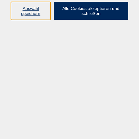
Auswahl
Alle Cookies akzeptieren und
Programm
speichern
schließen
Kultur & Gesellschaft
Kreatives & Freizeit
Gesundheit
Sprachen
Beruf
Meisterschule
Junge VHS
Internationale Projekte
Inhalte
Startseite