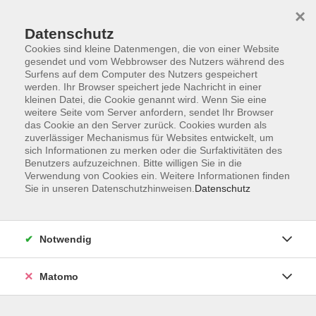
×
Datenschutz
Cookies sind kleine Datenmengen, die von einer Website
gesendet und vom Webbrowser des Nutzers während des
Surfens auf dem Computer des Nutzers gespeichert
Zum Hauptinhalt springen
werden. Ihr Browser speichert jede Nachricht in einer
kleinen Datei, die Cookie genannt wird. Wenn Sie eine
weitere Seite vom Server anfordern, sendet Ihr Browser
Der Kurs konnte nicht gefunden werden.
das Cookie an den Server zurück. Cookies wurden als
zuverlässiger Mechanismus für Websites entwickelt, um
sich Informationen zu merken oder die Surfaktivitäten des
Benutzers aufzuzeichnen. Bitte willigen Sie in die
Verwendung von Cookies ein. Weitere Informationen finden
Sie in unseren Datenschutzhinweisen.
Datenschutz
Barrierefreiheitserklärung
AGB
Datenschutzerklärung
Notwendig
Widerrufsbelehrung
Impressum
Matomo
Widerruf