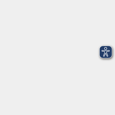
Telefon: 09971 8501-0
Fax: 09971 8501-30
Öffnungszeiten
VHS
Montag bis Donnerstag
08:00 - 12:00
13:00 - 16:00
Freitag
08:00 - 14:00
Anmeldung für
Deutschkurse und Prüfungen:
Dienstag bis Donnerstag:
8:00-13:00
14:00-16:00