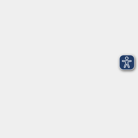
Telefon: 09971 8501-0
Fax: 09971 8501-30
Öffnungszeiten
VHS
Montag bis Donnerstag
08:00 - 12:00
13:00 - 16:00
Freitag
08:00 - 14:00
Anmeldung für
Deutschkurse und Prüfungen:
Dienstag bis Donnerstag:
8:00-13:00
14:00-16:00