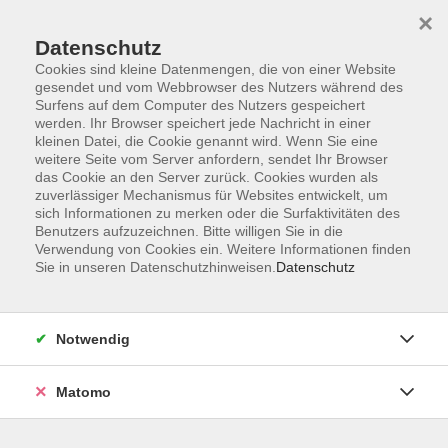
×
Datenschutz
Cookies sind kleine Datenmengen, die von einer Website
gesendet und vom Webbrowser des Nutzers während des
Surfens auf dem Computer des Nutzers gespeichert
Zum Hauptinhalt springen
werden. Ihr Browser speichert jede Nachricht in einer
kleinen Datei, die Cookie genannt wird. Wenn Sie eine
weitere Seite vom Server anfordern, sendet Ihr Browser
Der Kurs konnte nicht gefunden werden.
das Cookie an den Server zurück. Cookies wurden als
zuverlässiger Mechanismus für Websites entwickelt, um
sich Informationen zu merken oder die Surfaktivitäten des
Benutzers aufzuzeichnen. Bitte willigen Sie in die
Verwendung von Cookies ein. Weitere Informationen finden
Sie in unseren Datenschutzhinweisen.
Datenschutz
Barrierefreiheitserklärung
AGB
Datenschutzerklärung
Notwendig
Widerrufsbelehrung
Impressum
Matomo
Widerruf