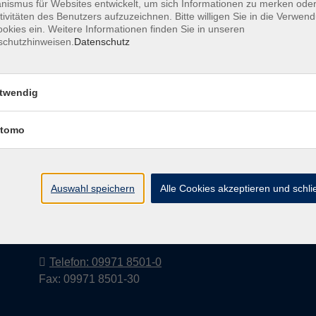
ismus für Websites entwickelt, um sich Informationen zu merken oder
tivitäten des Benutzers aufzuzeichnen. Bitte willigen Sie in die Verwen
okies ein. Weitere Informationen finden Sie in unseren
schutzhinweisen.
Datenschutz
Barrierefreiheitserklärung
AGB
Datenschutzerkl
twendig
tomo
Volkshochschule im Landkreis Cham
e.V.
Auswahl speichern
Alle Cookies akzeptieren und schl
Pfarrer-Seidl-Str. 1
93413 Cham
info@vhs-cham.de
Telefon: 09971 8501-0
Fax: 09971 8501-30