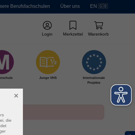
sere Berufsfachschulen
Über uns
EN 🇬🇧
Login
Merkzettel
Warenkorb
erschule
Junge VHS
Internationale
Projekte
×
rs
ei, die
ndet
ger