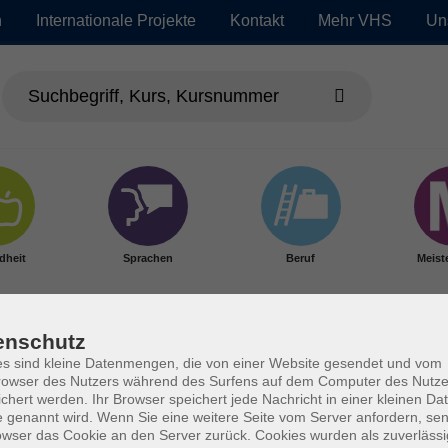
n
Internationale Projekte
Kontakt
Mehr VHS
Un
dheit
Sprachen
Beruf
Meist
enschutz
s sind kleine Datenmengen, die von einer Website gesendet und vom
owser des Nutzers während des Surfens auf dem Computer des Nutze
chert werden. Ihr Browser speichert jede Nachricht in einer kleinen Dat
 genannt wird. Wenn Sie eine weitere Seite vom Server anfordern, se
owser das Cookie an den Server zurück. Cookies wurden als zuverlässi