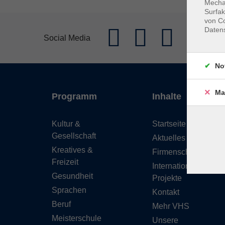
Mechan
Surfak
von Co
Daten
Social Media
No
Ma
Programm
Inhalte
Kultur &
Startseite
Gesellschaft
Aktuelles
Kreatives &
Firmenschulungen
Freizeit
Internationale
Gesundheit
Projekte
Sprachen
Kontakt
Beruf
Mehr VHS
Meisterschule
Unsere