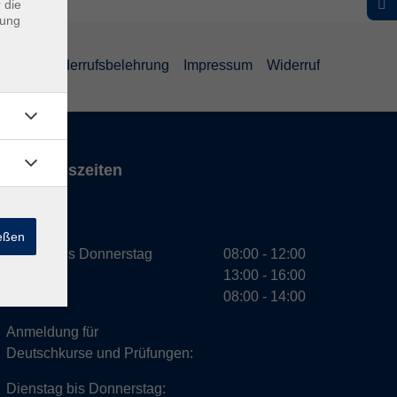
 die
dung
ärung
Widerrufsbelehrung
Impressum
Widerruf
Öffnungszeiten
VHS
ießen
Montag bis Donnerstag
08:00 - 12:00
13:00 - 16:00
Freitag
08:00 - 14:00
Anmeldung für
Deutschkurse und Prüfungen:
Dienstag bis Donnerstag: