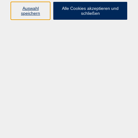
Auswahl
Alle Cookies akzeptieren und
Programm
speichern
schließen
Kultur & Gesellschaft
Kreatives & Freizeit
Gesundheit
Sprachen
Beruf
Meisterschule
Junge VHS
Internationale Projekte
Inhalte
Startseite