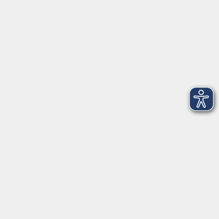
Telefon: 09971 8501-0
Fax: 09971 8501-30
Öffnungszeiten
VHS
Montag bis Donnerstag
08:00 - 12:00
13:00 - 16:00
Freitag
08:00 - 14:00
Anmeldung für
Deutschkurse und Prüfungen:
Dienstag bis Donnerstag:
8:00-13:00
14:00-16:00