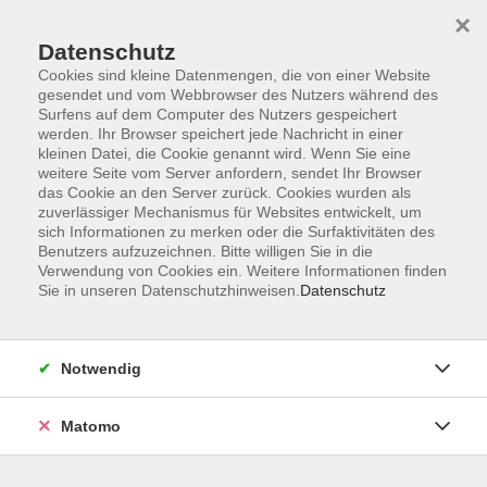
×
Datenschutz
Cookies sind kleine Datenmengen, die von einer Website
gesendet und vom Webbrowser des Nutzers während des
Surfens auf dem Computer des Nutzers gespeichert
Zum Hauptinhalt springen
werden. Ihr Browser speichert jede Nachricht in einer
kleinen Datei, die Cookie genannt wird. Wenn Sie eine
weitere Seite vom Server anfordern, sendet Ihr Browser
Der Kurs konnte nicht gefunden werden.
das Cookie an den Server zurück. Cookies wurden als
zuverlässiger Mechanismus für Websites entwickelt, um
sich Informationen zu merken oder die Surfaktivitäten des
Benutzers aufzuzeichnen. Bitte willigen Sie in die
Verwendung von Cookies ein. Weitere Informationen finden
Sie in unseren Datenschutzhinweisen.
Datenschutz
Barrierefreiheitserklärung
AGB
Datenschutzerklärung
Notwendig
Widerrufsbelehrung
Impressum
Matomo
Widerruf