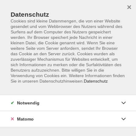
×
Datenschutz
Cookies sind kleine Datenmengen, die von einer Website
gesendet und vom Webbrowser des Nutzers während des
Surfens auf dem Computer des Nutzers gespeichert
Zum Hauptinhalt springen
werden. Ihr Browser speichert jede Nachricht in einer
kleinen Datei, die Cookie genannt wird. Wenn Sie eine
weitere Seite vom Server anfordern, sendet Ihr Browser
Der Kurs konnte nicht gefunden werden.
das Cookie an den Server zurück. Cookies wurden als
zuverlässiger Mechanismus für Websites entwickelt, um
sich Informationen zu merken oder die Surfaktivitäten des
Benutzers aufzuzeichnen. Bitte willigen Sie in die
Verwendung von Cookies ein. Weitere Informationen finden
Sie in unseren Datenschutzhinweisen.
Datenschutz
Barrierefreiheitserklärung
AGB
Datenschutzerklärung
Notwendig
Widerrufsbelehrung
Impressum
Matomo
Widerruf