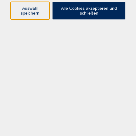
Auswahl
Alle Cookies akzeptieren und
Programm
speichern
schließen
Kultur & Gesellschaft
Kreatives & Freizeit
Gesundheit
Sprachen
Beruf
Meisterschule
Junge VHS
Internationale Projekte
Inhalte
Startseite