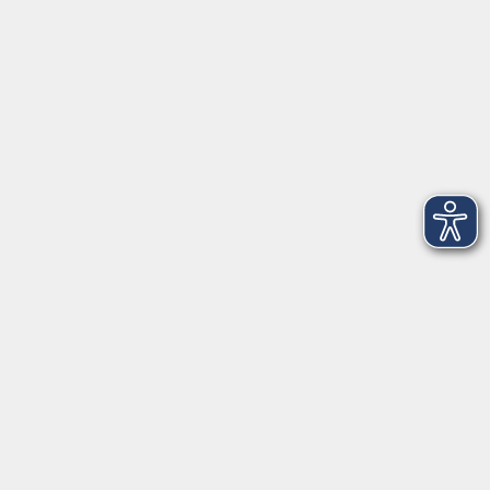
Telefon: 09971 8501-0
Fax: 09971 8501-30
Öffnungszeiten
VHS
Montag bis Donnerstag
08:00 - 12:00
13:00 - 16:00
Freitag
08:00 - 14:00
Anmeldung für
Deutschkurse und Prüfungen:
Dienstag bis Donnerstag:
8:00-13:00
14:00-16:00