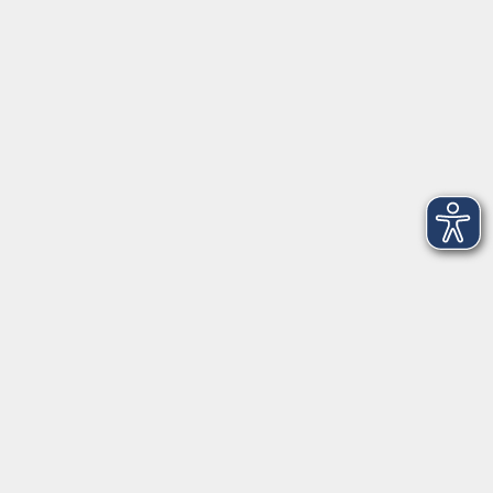
Telefon: 09971 8501-0
Fax: 09971 8501-30
Öffnungszeiten
VHS
Montag bis Donnerstag
08:00 - 12:00
13:00 - 16:00
Freitag
08:00 - 14:00
Anmeldung für
Deutschkurse und Prüfungen:
Dienstag bis Donnerstag:
8:00-13:00
14:00-16:00