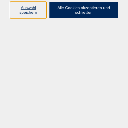
Auswahl
Alle Cookies akzeptieren und
Programm
speichern
schließen
Kultur & Gesellschaft
Kreatives & Freizeit
Gesundheit
Sprachen
Beruf
Meisterschule
Junge VHS
Internationale Projekte
Inhalte
Startseite