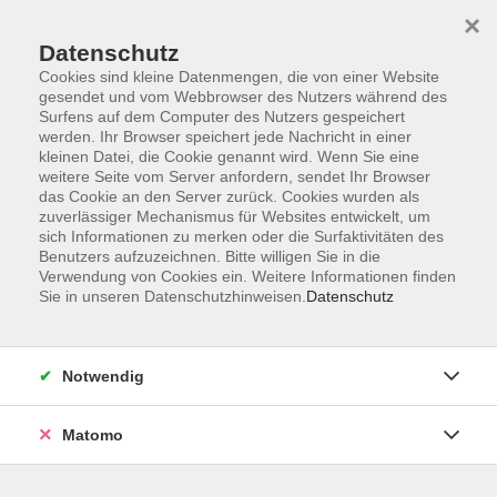
×
Datenschutz
Cookies sind kleine Datenmengen, die von einer Website
gesendet und vom Webbrowser des Nutzers während des
Surfens auf dem Computer des Nutzers gespeichert
Zum Hauptinhalt springen
werden. Ihr Browser speichert jede Nachricht in einer
kleinen Datei, die Cookie genannt wird. Wenn Sie eine
weitere Seite vom Server anfordern, sendet Ihr Browser
Der Kurs konnte nicht gefunden werden.
das Cookie an den Server zurück. Cookies wurden als
zuverlässiger Mechanismus für Websites entwickelt, um
sich Informationen zu merken oder die Surfaktivitäten des
Benutzers aufzuzeichnen. Bitte willigen Sie in die
Verwendung von Cookies ein. Weitere Informationen finden
Sie in unseren Datenschutzhinweisen.
Datenschutz
Barrierefreiheitserklärung
AGB
Datenschutzerklärung
Notwendig
Widerrufsbelehrung
Impressum
Matomo
Widerruf