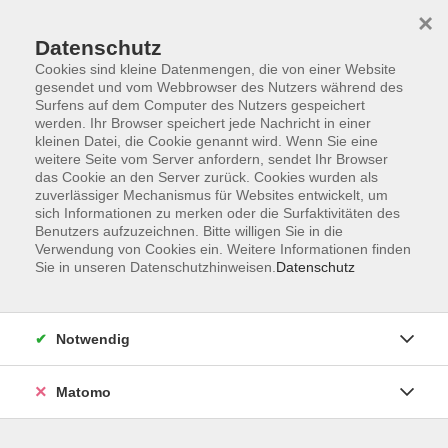
×
Datenschutz
Cookies sind kleine Datenmengen, die von einer Website
gesendet und vom Webbrowser des Nutzers während des
Surfens auf dem Computer des Nutzers gespeichert
Zum Hauptinhalt springen
werden. Ihr Browser speichert jede Nachricht in einer
kleinen Datei, die Cookie genannt wird. Wenn Sie eine
weitere Seite vom Server anfordern, sendet Ihr Browser
Der Kurs konnte nicht gefunden werden.
das Cookie an den Server zurück. Cookies wurden als
zuverlässiger Mechanismus für Websites entwickelt, um
sich Informationen zu merken oder die Surfaktivitäten des
Benutzers aufzuzeichnen. Bitte willigen Sie in die
Verwendung von Cookies ein. Weitere Informationen finden
Sie in unseren Datenschutzhinweisen.
Datenschutz
Barrierefreiheitserklärung
AGB
Datenschutzerklärung
Notwendig
Widerrufsbelehrung
Impressum
Matomo
Widerruf