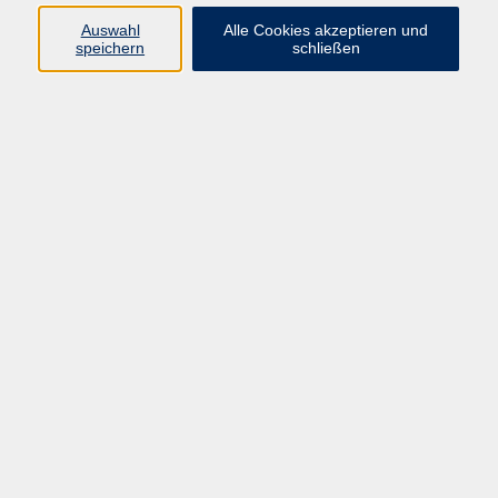
Auswahl
Alle Cookies akzeptieren und
Programm
speichern
schließen
Kultur & Gesellschaft
Kreatives & Freizeit
Gesundheit
Sprachen
Beruf
Meisterschule
Junge VHS
Internationale Projekte
Inhalte
Startseite