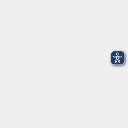
Telefon: 09971 8501-0
Fax: 09971 8501-30
Öffnungszeiten
VHS
Montag bis Donnerstag
08:00 - 12:00
13:00 - 16:00
Freitag
08:00 - 14:00
Anmeldung für
Deutschkurse und Prüfungen:
Dienstag bis Donnerstag:
8:00-13:00
14:00-16:00