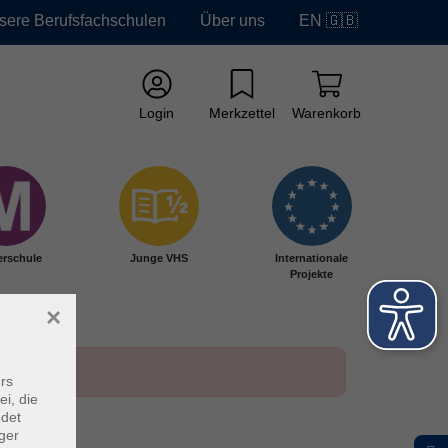
sere Berufsfachschulen
Über uns
EN 🇬🇧
Login
Merkzettel
Warenkorb
erschule
Junge VHS
Internationale
Projekte
×
rs
ei, die
ndet
ger