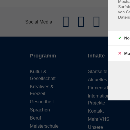
Mechan
Surfak
von Co
Daten
Social Media
No
Ma
Programm
Inhalte
Kultur &
Startseite
Gesellschaft
Aktuelles
Kreatives &
Firmenschulungen
Freizeit
Internationale
Gesundheit
Projekte
Sprachen
Kontakt
Beruf
Mehr VHS
Meisterschule
Unsere