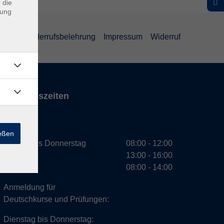
 die
dung
ärung
Widerrufsbelehrung
Impressum
Widerruf
Öffnungszeiten
VHS
ießen
Montag bis Donnerstag
08:00 - 12:00
13:00 - 16:00
Freitag
08:00 - 14:00
Anmeldung für
Deutschkurse und Prüfungen:
Dienstag bis Donnerstag: