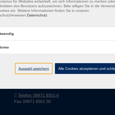
ismus für Websites entwickelt, um sich Informationen zu merken oder
tivitäten des Benutzers aufzuzeichnen. Bitte willigen Sie in die Verwen
okies ein. Weitere Informationen finden Sie in unseren
schutzhinweisen.
Datenschutz
Barrierefreiheitserklärung
AGB
Datenschutzerkl
twendig
tomo
Volkshochschule im Landkreis Cham
e.V.
Auswahl speichern
Alle Cookies akzeptieren und schl
Pfarrer-Seidl-Str. 1
93413 Cham
info@vhs-cham.de
Telefon: 09971 8501-0
Fax: 09971 8501-30