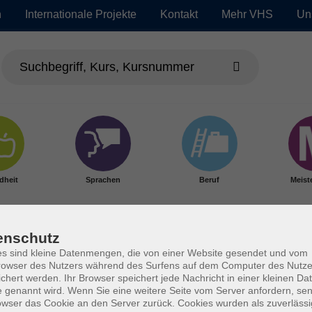
n
Internationale Projekte
Kontakt
Mehr VHS
Un
dheit
Sprachen
Beruf
Meist
enschutz
s sind kleine Datenmengen, die von einer Website gesendet und vom
owser des Nutzers während des Surfens auf dem Computer des Nutze
chert werden. Ihr Browser speichert jede Nachricht in einer kleinen Dat
 genannt wird. Wenn Sie eine weitere Seite vom Server anfordern, se
owser das Cookie an den Server zurück. Cookies wurden als zuverlässi