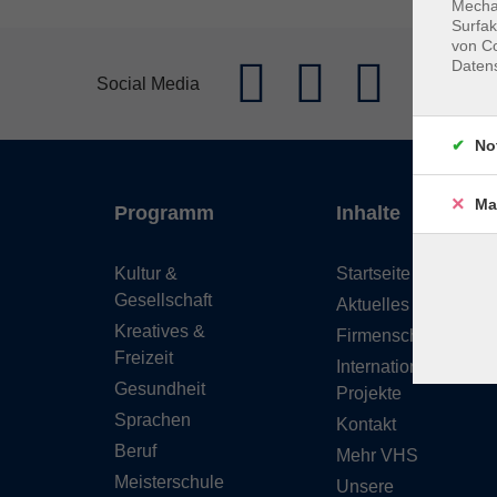
Mechan
Surfak
von Co
Daten
Social Media
No
Ma
Programm
Inhalte
Kultur &
Startseite
Gesellschaft
Aktuelles
Kreatives &
Firmenschulungen
Freizeit
Internationale
Gesundheit
Projekte
Sprachen
Kontakt
Beruf
Mehr VHS
Meisterschule
Unsere