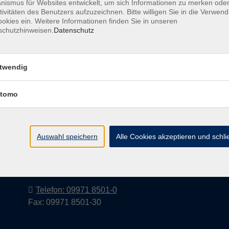
ismus für Websites entwickelt, um sich Informationen zu merken oder
tivitäten des Benutzers aufzuzeichnen. Bitte willigen Sie in die Verwen
okies ein. Weitere Informationen finden Sie in unseren
schutzhinweisen.
Datenschutz
Barrierefreiheitserklärung
AGB
Datenschutzerkl
twendig
tomo
Volkshochschule im Landkreis Cham
e.V.
Auswahl speichern
Alle Cookies akzeptieren und schl
Pfarrer-Seidl-Str. 1
93413 Cham
info@vhs-cham.de
Telefon: 09971 8501-0
Fax: 09971 8501-30