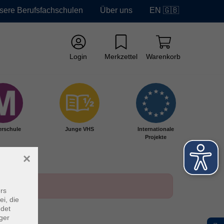
sere Berufsfachschulen
Über uns
EN 🇬🇧
Login
Merkzettel
Warenkorb
erschule
Junge VHS
Internationale
Projekte
×
rs
ei, die
ndet
ger