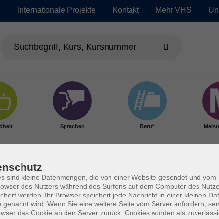
n
Internationale Projekte
Kontakt
Mehr VHS
Un
dheit
Sprachen
Beruf
Meist
enschutz
s sind kleine Datenmengen, die von einer Website gesendet und vom
owser des Nutzers während des Surfens auf dem Computer des Nutze
chert werden. Ihr Browser speichert jede Nachricht in einer kleinen Dat
 genannt wird. Wenn Sie eine weitere Seite vom Server anfordern, se
owser das Cookie an den Server zurück. Cookies wurden als zuverlässi