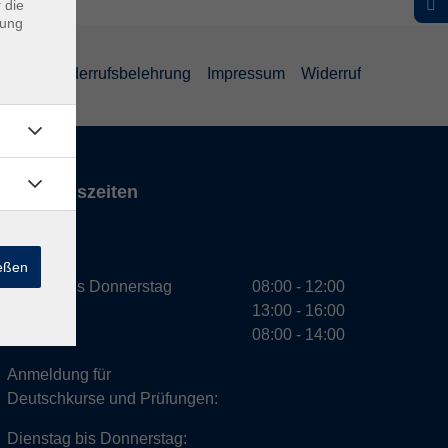
 die
dung
ärung
Widerrufsbelehrung
Impressum
Widerruf
Öffnungszeiten
VHS
ießen
Montag bis Donnerstag
08:00 - 12:00
13:00 - 16:00
Freitag
08:00 - 14:00
Anmeldung für
Deutschkurse und Prüfungen:
Dienstag bis Donnerstag: