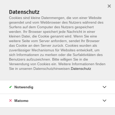
×
Datenschutz
Cookies sind kleine Datenmengen, die von einer Website
gesendet und vom Webbrowser des Nutzers während des
Surfens auf dem Computer des Nutzers gespeichert
Zum Hauptinhalt springen
werden. Ihr Browser speichert jede Nachricht in einer
kleinen Datei, die Cookie genannt wird. Wenn Sie eine
weitere Seite vom Server anfordern, sendet Ihr Browser
das Cookie an den Server zurück. Cookies wurden als
zuverlässiger Mechanismus für Websites entwickelt, um
sich Informationen zu merken oder die Surfaktivitäten des
Sie sind hier:
Benutzers aufzuzeichnen. Bitte willigen Sie in die
Sprachen
Verwendung von Cookies ein. Weitere Informationen finden
Einbürgerungstest/Test Leben in
Sie in unseren Datenschutzhinweisen.
Datenschutz
Deutschland
Notwendig
Einbürgerungstest
Matomo
Seit dem 1. September 2008 führen
Volkshochschulen im Auftrag des Bundesamts für
Migration und Flüchtlinge (Bamf) den