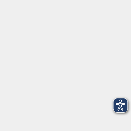
Firmenschulungen
Internationale Projekte
Kontakt
Mehr VHS
Unsere Berufsfachschulen
Über uns
EN 🇬🇧
Volkshochschule im Landkreis Cham e.V.
Pfarrer-Seidl-Str. 1
93413 Cham
info@vhs-cham.de
Telefon: 09971 8501-0