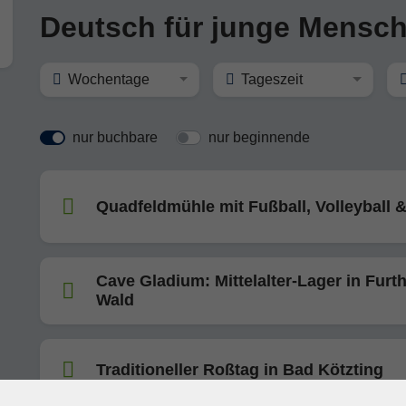
Deutsch für junge Mensc
Wochentage
Tageszeit
nur buchbare
nur beginnende
Quadfeldmühle mit Fußball, Volleyball &
Cave Gladium: Mittelalter-Lager in Furt
Wald
Traditioneller Roßtag in Bad Kötzting