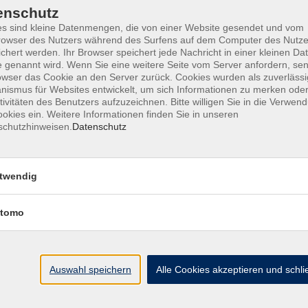
enschutz
Deutschkurs B1/B2 (kostenlos)
s sind kleine Datenmengen, die von einer Website gesendet und vom
owser des Nutzers während des Surfens auf dem Computer des Nutze
Sicherer schreiben, überzeugend sprechen
chert werden. Ihr Browser speichert jede Nachricht in einer kleinen Dat
 genannt wird. Wenn Sie eine weitere Seite vom Server anfordern, se
owser das Cookie an den Server zurück. Cookies wurden als zuverlässi
ismus für Websites entwickelt, um sich Informationen zu merken oder
Deutschkurs B1/B2 (kostenlos)
tivitäten des Benutzers aufzuzeichnen. Bitte willigen Sie in die Verwen
Sicherer schreiben, überzeugend sprechen
okies ein. Weitere Informationen finden Sie in unseren
schutzhinweisen.
Datenschutz
Deutschkurs B1 (kostenlos)
Besser sprechen, sicherer kommunizieren - auf Deut
twendig
Bairisch
tomo
Deutschkurs B1/B2 (kostenlos)
Sicherer schreiben, überzeugend sprechen
Auswahl speichern
Alle Cookies akzeptieren und schl
Deutschkurs B1/B2 (kostenlos)