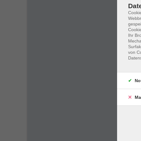
Dat
Cookie
Webbr
gespei
Cookie
Ihr Br
Mechan
Surfak
von Co
Daten
No
Ma