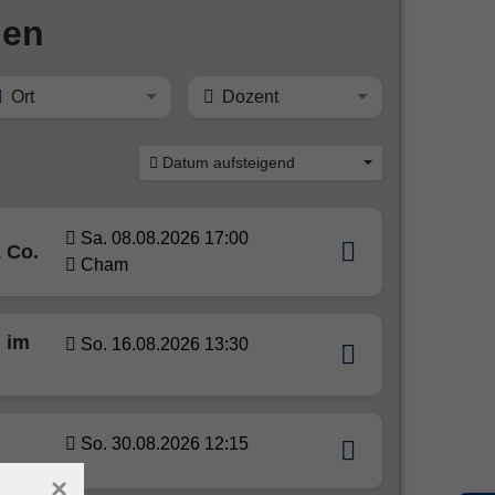
hen
Ort
Dozent
Datum aufsteigend
Sa. 08.08.2026 17:00
 Co.
Cham
h im
So. 16.08.2026 13:30
So. 30.08.2026 12:15
×