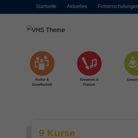
Startseite
Aktuelles
Firmenschulunge
Zum Hauptinhalt springen
Kultur &
Kreatives &
Gesun
Gesellschaft
Freizeit
9 Kurse