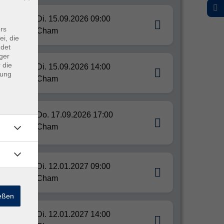
Di. 15.09.2026 09:00
rs
Cham
ei, die
ndet
ger
 die
Di. 15.09.2026 14:00
dung
Cham
Do. 17.09.2026 17:00
sch und
Cham
Di. 12.01.2027 09:00
Cham
ießen
Di. 12.01.2027 14:00