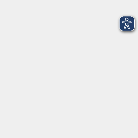
Volkshochschule im Landkreis Cham e.V.
Pfarrer-Seidl-Str. 1
93413 Cham
info@vhs-cham.de
Telefon: 09971 8501-0
Fax: 09971 8501-30
Öffnungszeiten
VHS
Montag bis Donnerstag
08:00 - 12:00
13:00 - 16:00
Freitag
08:00 - 14:00