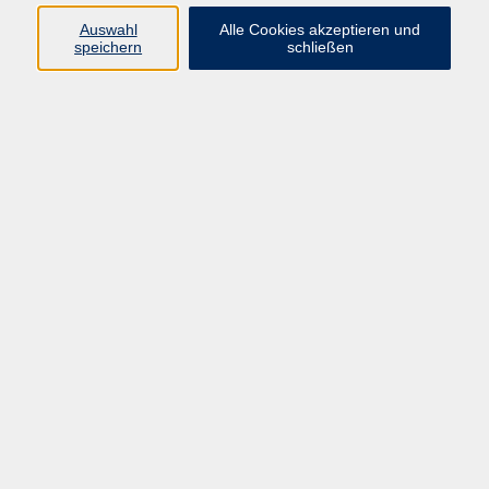
Auswahl
Alle Cookies akzeptieren und
speichern
schließen
458,00 €
Gebühr
229,00 €
ermäßigte Gebühr
Kursnummer:
BQ46354
Start
Ende
Mo. 11.01.2027
Mo. 22.02.2027
18:00 Uhr
21:15 Uhr
25 Termine
Dozent*in:
Petr Divis