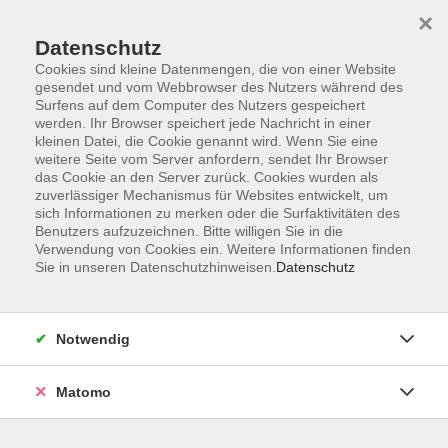
×
Datenschutz
Cookies sind kleine Datenmengen, die von einer Website
gesendet und vom Webbrowser des Nutzers während des
Surfens auf dem Computer des Nutzers gespeichert
Zum Hauptinhalt springen
werden. Ihr Browser speichert jede Nachricht in einer
kleinen Datei, die Cookie genannt wird. Wenn Sie eine
weitere Seite vom Server anfordern, sendet Ihr Browser
das Cookie an den Server zurück. Cookies wurden als
zuverlässiger Mechanismus für Websites entwickelt, um
sich Informationen zu merken oder die Surfaktivitäten des
Sie sind hier:
Benutzers aufzuzeichnen. Bitte willigen Sie in die
Sprachen
Deutsch als Fremdsprache
Verwendung von Cookies ein. Weitere Informationen finden
Sie in unseren Datenschutzhinweisen.
Datenschutz
Deutsch Integrationskurs 161 Modul 3 -
Online
Notwendig
Material
Matomo
Lehrbuch: Schritte plus neu 2, ISBN 978-3-19-801081-
5