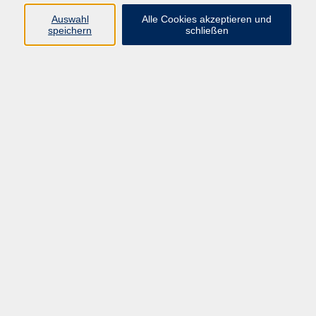
Auswahl
Alle Cookies akzeptieren und
Programm
speichern
schließen
Kultur & Gesellschaft
Kreatives & Freizeit
Gesundheit
Sprachen
Beruf
Meisterschule
Junge VHS
Internationale Projekte
Inhalte
Startseite