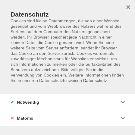
×
Datenschutz
Cookies sind kleine Datenmengen, die von einer Website
gesendet und vom Webbrowser des Nutzers während des
Surfens auf dem Computer des Nutzers gespeichert
Zum Hauptinhalt springen
werden. Ihr Browser speichert jede Nachricht in einer
kleinen Datei, die Cookie genannt wird. Wenn Sie eine
weitere Seite vom Server anfordern, sendet Ihr Browser
Der Kurs konnte nicht gefunden werden.
das Cookie an den Server zurück. Cookies wurden als
zuverlässiger Mechanismus für Websites entwickelt, um
sich Informationen zu merken oder die Surfaktivitäten des
Benutzers aufzuzeichnen. Bitte willigen Sie in die
Verwendung von Cookies ein. Weitere Informationen finden
Sie in unseren Datenschutzhinweisen.
Datenschutz
Barrierefreiheitserklärung
AGB
Datenschutzerklärung
Notwendig
Widerrufsbelehrung
Impressum
Matomo
Widerruf