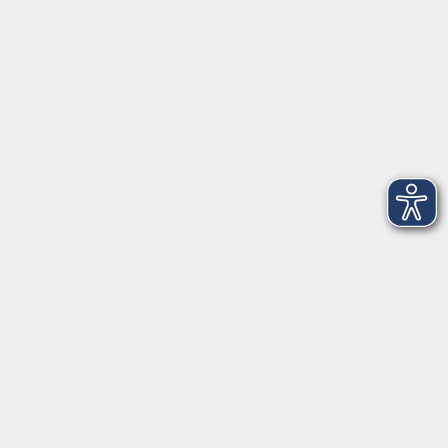
Telefon: 09971 8501-0
Fax: 09971 8501-30
Öffnungszeiten
VHS
Montag bis Donnerstag
08:00 - 12:00
13:00 - 16:00
Freitag
08:00 - 14:00
Anmeldung für
Deutschkurse und Prüfungen:
Dienstag bis Donnerstag:
8:00-13:00
14:00-16:00