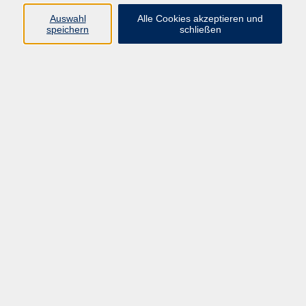
Auswahl
Alle Cookies akzeptieren und
Programm
speichern
schließen
Kultur & Gesellschaft
Kreatives & Freizeit
Gesundheit
Sprachen
Beruf
Meisterschule
Junge VHS
Internationale Projekte
Inhalte
Startseite