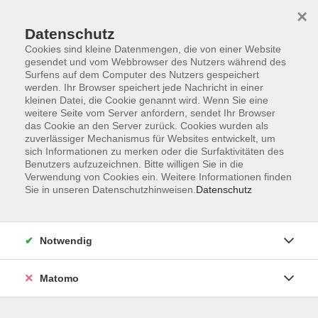
×
Datenschutz
Cookies sind kleine Datenmengen, die von einer Website
gesendet und vom Webbrowser des Nutzers während des
Surfens auf dem Computer des Nutzers gespeichert
Zum Hauptinhalt springen
werden. Ihr Browser speichert jede Nachricht in einer
kleinen Datei, die Cookie genannt wird. Wenn Sie eine
weitere Seite vom Server anfordern, sendet Ihr Browser
Der Kurs konnte nicht gefunden werden.
das Cookie an den Server zurück. Cookies wurden als
zuverlässiger Mechanismus für Websites entwickelt, um
sich Informationen zu merken oder die Surfaktivitäten des
Benutzers aufzuzeichnen. Bitte willigen Sie in die
Verwendung von Cookies ein. Weitere Informationen finden
Sie in unseren Datenschutzhinweisen.
Datenschutz
Barrierefreiheitserklärung
AGB
Datenschutzerklärung
Notwendig
Widerrufsbelehrung
Impressum
Matomo
Widerruf