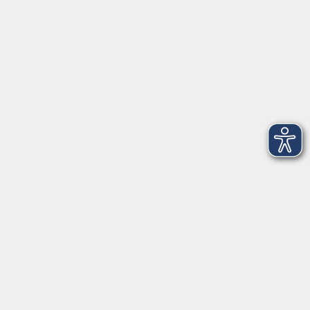
Telefon: 09971 8501-0
Fax: 09971 8501-30
Öffnungszeiten
VHS
Montag bis Donnerstag
08:00 - 12:00
13:00 - 16:00
Freitag
08:00 - 14:00
Anmeldung für
Deutschkurse und Prüfungen:
Dienstag bis Donnerstag:
8:00-13:00
14:00-16:00