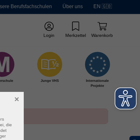
sere Berufsfachschulen
Über uns
EN 🇬🇧
Login
Merkzettel
Warenkorb
erschule
Junge VHS
Internationale
Projekte
×
rs
ei, die
ndet
ger