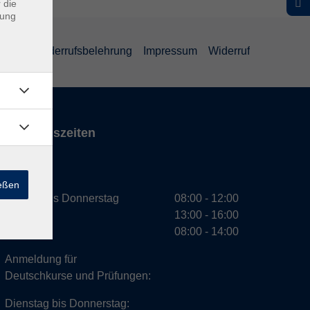
 die
dung
ärung
Widerrufsbelehrung
Impressum
Widerruf
Öffnungszeiten
VHS
ießen
Montag bis Donnerstag
08:00 - 12:00
13:00 - 16:00
Freitag
08:00 - 14:00
Anmeldung für
Deutschkurse und Prüfungen:
Dienstag bis Donnerstag: