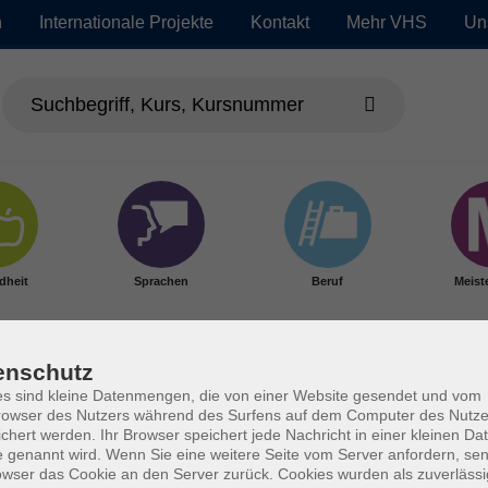
n
Internationale Projekte
Kontakt
Mehr VHS
Un
dheit
Sprachen
Beruf
Meist
enschutz
s sind kleine Datenmengen, die von einer Website gesendet und vom
owser des Nutzers während des Surfens auf dem Computer des Nutze
chert werden. Ihr Browser speichert jede Nachricht in einer kleinen Dat
 genannt wird. Wenn Sie eine weitere Seite vom Server anfordern, se
owser das Cookie an den Server zurück. Cookies wurden als zuverlässi