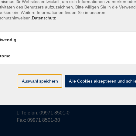
ismus für Websites entwickelt, um sich Informationen zu merken oder
tivitäten des Benutzers aufzuzeichnen. Bitte willigen Sie in die Verwen
okies ein. Weitere Informationen finden Sie in unseren
schutzhinweisen.
Datenschutz
Barrierefreiheitserklärung
AGB
Datenschutzerkl
twendig
tomo
Volkshochschule im Landkreis Cham
e.V.
Auswahl speichern
Alle Cookies akzeptieren und schl
Pfarrer-Seidl-Str. 1
93413 Cham
info@vhs-cham.de
Telefon: 09971 8501-0
Fax: 09971 8501-30