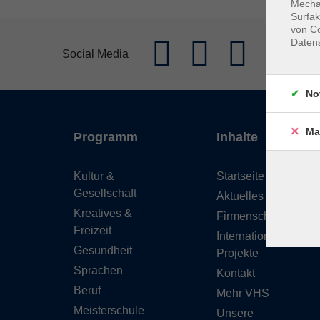
Mechan
Surfak
von Co
Daten
Social Media
No
Ma
Programm
Inhalte
Kultur &
Startseite
Gesellschaft
Aktuelles
Kreatives &
Firmenschulungen
Freizeit
Internationale
Gesundheit
Projekte
Sprachen
Kontakt
Beruf
Mehr VHS
Meisterschule
Unsere