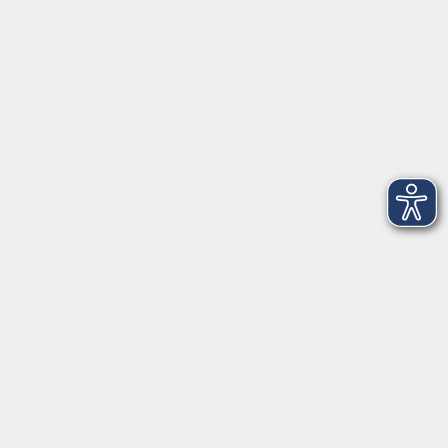
Telefon: 09971 8501-0
Fax: 09971 8501-30
Öffnungszeiten
VHS
Montag bis Donnerstag
08:00 - 12:00
13:00 - 16:00
Freitag
08:00 - 14:00
Anmeldung für
Deutschkurse und Prüfungen:
Dienstag bis Donnerstag:
8:00-13:00
14:00-16:00