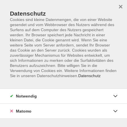
×
Datenschutz
Cookies sind kleine Datenmengen, die von einer Website
gesendet und vom Webbrowser des Nutzers während des
Surfens auf dem Computer des Nutzers gespeichert
Zum Hauptinhalt springen
werden. Ihr Browser speichert jede Nachricht in einer
kleinen Datei, die Cookie genannt wird. Wenn Sie eine
weitere Seite vom Server anfordern, sendet Ihr Browser
Der Kurs konnte nicht gefunden werden.
das Cookie an den Server zurück. Cookies wurden als
zuverlässiger Mechanismus für Websites entwickelt, um
sich Informationen zu merken oder die Surfaktivitäten des
Benutzers aufzuzeichnen. Bitte willigen Sie in die
Verwendung von Cookies ein. Weitere Informationen finden
Sie in unseren Datenschutzhinweisen.
Datenschutz
Barrierefreiheitserklärung
AGB
Datenschutzerklärung
Notwendig
Widerrufsbelehrung
Impressum
Matomo
Widerruf