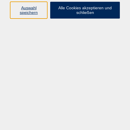
Auswahl
Alle Cookies akzeptieren und
Programm
speichern
schließen
Kultur & Gesellschaft
Kreatives & Freizeit
Gesundheit
Sprachen
Beruf
Meisterschule
Junge VHS
Internationale Projekte
Inhalte
Startseite