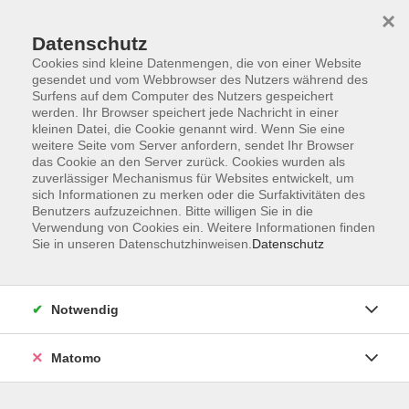
×
Datenschutz
Cookies sind kleine Datenmengen, die von einer Website
gesendet und vom Webbrowser des Nutzers während des
Surfens auf dem Computer des Nutzers gespeichert
Zum Hauptinhalt springen
werden. Ihr Browser speichert jede Nachricht in einer
kleinen Datei, die Cookie genannt wird. Wenn Sie eine
weitere Seite vom Server anfordern, sendet Ihr Browser
Der Kurs konnte nicht gefunden werden.
das Cookie an den Server zurück. Cookies wurden als
zuverlässiger Mechanismus für Websites entwickelt, um
sich Informationen zu merken oder die Surfaktivitäten des
Benutzers aufzuzeichnen. Bitte willigen Sie in die
Verwendung von Cookies ein. Weitere Informationen finden
Sie in unseren Datenschutzhinweisen.
Datenschutz
Barrierefreiheitserklärung
AGB
Datenschutzerklärung
Notwendig
Widerrufsbelehrung
Impressum
Matomo
Widerruf