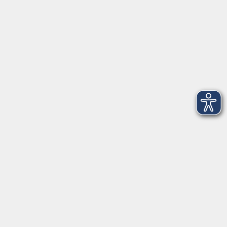
Telefon: 09971 8501-0
Fax: 09971 8501-30
Öffnungszeiten
VHS
Montag bis Donnerstag
08:00 - 12:00
13:00 - 16:00
Freitag
08:00 - 14:00
Anmeldung für
Deutschkurse und Prüfungen:
Dienstag bis Donnerstag:
8:00-13:00
14:00-16:00