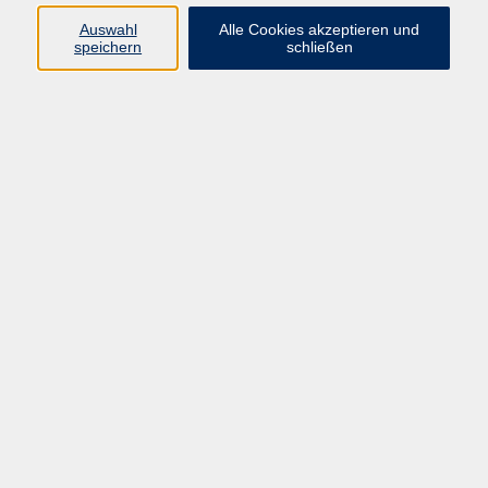
Auswahl
Alle Cookies akzeptieren und
Programm
speichern
schließen
Kultur & Gesellschaft
Kreatives & Freizeit
Gesundheit
Sprachen
Beruf
Meisterschule
Junge VHS
Internationale Projekte
Inhalte
Startseite