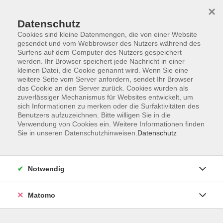
×
Datenschutz
Cookies sind kleine Datenmengen, die von einer Website
gesendet und vom Webbrowser des Nutzers während des
Surfens auf dem Computer des Nutzers gespeichert
Zum Hauptinhalt springen
werden. Ihr Browser speichert jede Nachricht in einer
kleinen Datei, die Cookie genannt wird. Wenn Sie eine
weitere Seite vom Server anfordern, sendet Ihr Browser
das Cookie an den Server zurück. Cookies wurden als
zuverlässiger Mechanismus für Websites entwickelt, um
sich Informationen zu merken oder die Surfaktivitäten des
Benutzers aufzuzeichnen. Bitte willigen Sie in die
Verwendung von Cookies ein. Weitere Informationen finden
Sie in unseren Datenschutzhinweisen.
Datenschutz
4 Kurse
Notwendig
zurück zu Meisterschule
Matomo
GABI BÖCKL
Meisterschule Cham
0171/7925886