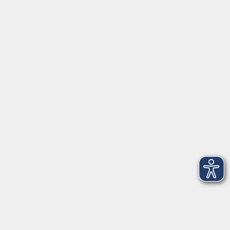
Unsere Berufsfachschulen
Über uns
EN 🇬🇧
Volkshochschule im Landkreis Cham e.V.
Pfarrer-Seidl-Str. 1
93413 Cham
info@vhs-cham.de
Telefon: 09971 8501-0
Fax: 09971 8501-30
Öffnungszeiten