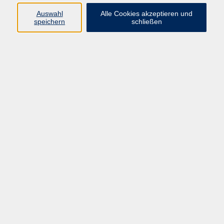
gboeckl@vhs-cham.de
Auswahl
Alle Cookies akzeptieren und
speichern
schließen
Ausbildung der Ausbilder
Ergebnisse filtern
Ausbildung der Ausbilder (AdA) mit IHK
Abschluss
Fr. 02.01.2026 00:00
Cham
Ausbildung der Ausbilder (AdA) mit IHK
Abschluss
Di. 15.09.2026 17:30