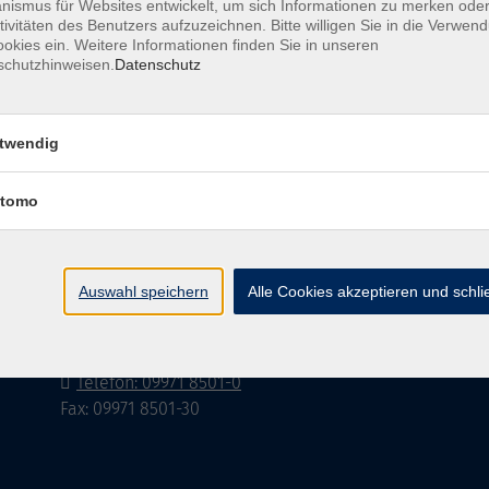
ismus für Websites entwickelt, um sich Informationen zu merken oder
tivitäten des Benutzers aufzuzeichnen. Bitte willigen Sie in die Verwen
okies ein. Weitere Informationen finden Sie in unseren
schutzhinweisen.
Datenschutz
Barrierefreiheitserklärung
AGB
Datenschutzerklä
twendig
tomo
Volkshochschule im Landkreis Cham e.V.
Pfarrer-Seidl-Str. 1
Auswahl speichern
Alle Cookies akzeptieren und schl
93413 Cham
info@vhs-cham.de
Telefon: 09971 8501-0
Fax: 09971 8501-30