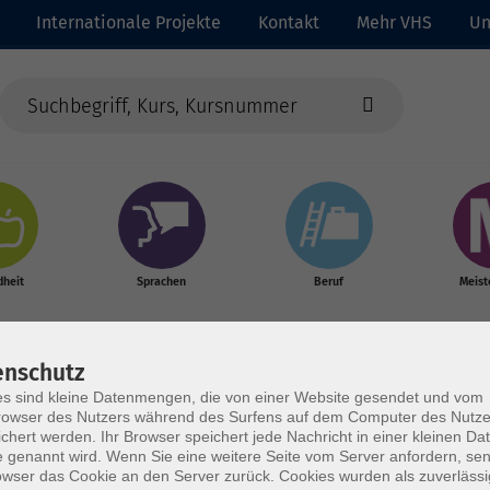
Internationale Projekte
Kontakt
Mehr VHS
Un
heit
Sprachen
Beruf
Meist
enschutz
s sind kleine Datenmengen, die von einer Website gesendet und vom
owser des Nutzers während des Surfens auf dem Computer des Nutze
chert werden. Ihr Browser speichert jede Nachricht in einer kleinen Dat
 genannt wird. Wenn Sie eine weitere Seite vom Server anfordern, se
owser das Cookie an den Server zurück. Cookies wurden als zuverlässi