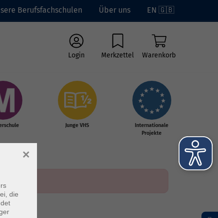
sere Berufsfachschulen
Über uns
EN 🇬🇧
Login
Merkzettel
Warenkorb
erschule
Junge VHS
Internationale
Projekte
×
rs
ei, die
ndet
ger