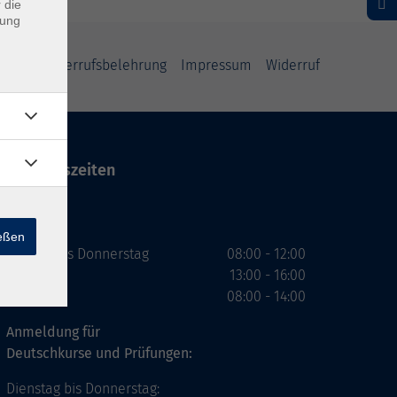
 die
dung
rung
Widerrufsbelehrung
Impressum
Widerruf
Öffnungszeiten
VHS
ießen
Montag bis Donnerstag
08:00 - 12:00
13:00 - 16:00
Freitag
08:00 - 14:00
Anmeldung für
Deutschkurse und Prüfungen:
Dienstag bis Donnerstag: