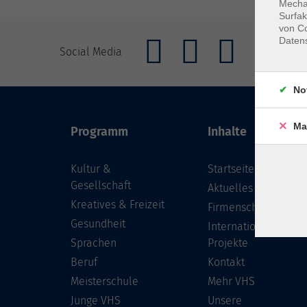
Mechan
Surfak
von Co
Daten
Social Media
No
Ma
Programm
Inhalte
Kultur &
Startseite
Gesellschaft
Aktuelles
Kreatives & Freizeit
Firmenschulungen
Gesundheit
Internationale
Sprachen
Projekte
Beruf
Kontakt
Meisterschule
Mehr VHS
Junge VHS
Unsere