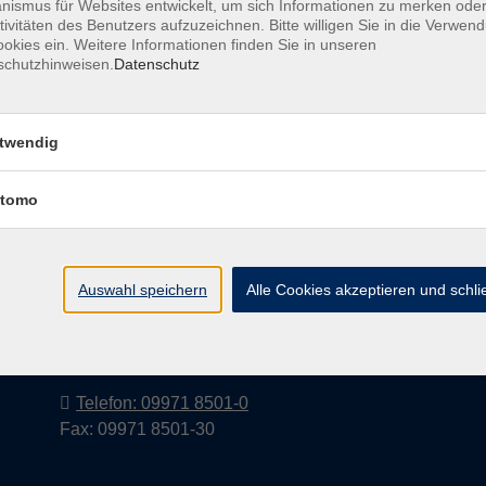
ismus für Websites entwickelt, um sich Informationen zu merken oder
tivitäten des Benutzers aufzuzeichnen. Bitte willigen Sie in die Verwen
okies ein. Weitere Informationen finden Sie in unseren
schutzhinweisen.
Datenschutz
Barrierefreiheitserklärung
AGB
Datenschutzerkl
twendig
tomo
Volkshochschule im Landkreis Cham
e.V.
Auswahl speichern
Alle Cookies akzeptieren und schl
Pfarrer-Seidl-Str. 1
93413 Cham
info@vhs-cham.de
Telefon: 09971 8501-0
Fax: 09971 8501-30