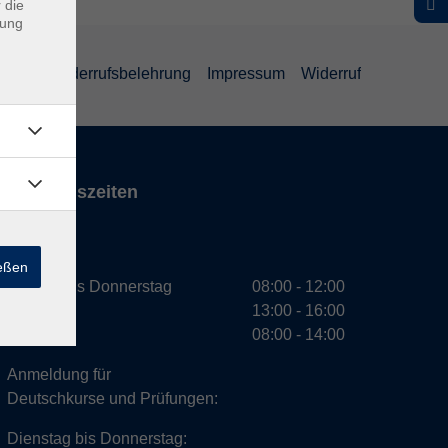
 die
dung
ärung
Widerrufsbelehrung
Impressum
Widerruf
Öffnungszeiten
VHS
ießen
Montag bis Donnerstag
08:00 - 12:00
13:00 - 16:00
Freitag
08:00 - 14:00
Anmeldung für
Deutschkurse und Prüfungen:
Dienstag bis Donnerstag: