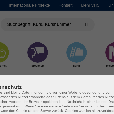
n
Internationale Projekte
Kontakt
Mehr VHS
Un
dheit
Sprachen
Beruf
Meist
enschutz
s sind kleine Datenmengen, die von einer Website gesendet und vom
owser des Nutzers während des Surfens auf dem Computer des Nutze
chert werden. Ihr Browser speichert jede Nachricht in einer kleinen Dat
 genannt wird. Wenn Sie eine weitere Seite vom Server anfordern, se
owser das Cookie an den Server zurück. Cookies wurden als zuverlässi