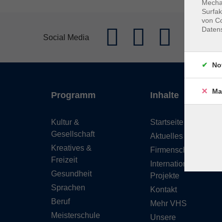
Mechan
Surfak
von Co
Daten
Social Media
No
Ma
Programm
Inhalte
Kultur &
Startseite
Gesellschaft
Aktuelles
Kreatives &
Firmenschulungen
Freizeit
Internationale
Gesundheit
Projekte
Sprachen
Kontakt
Beruf
Mehr VHS
Meisterschule
Unsere