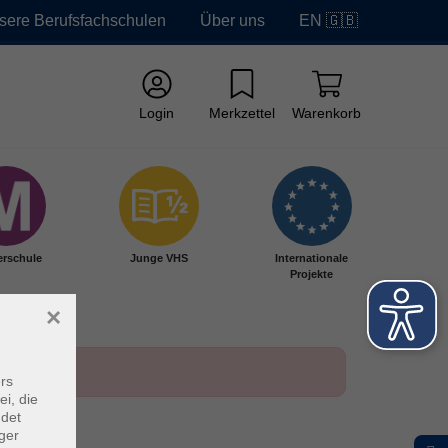
sere Berufsfachschulen
Über uns
EN 🇬🇧
Login
Merkzettel
Warenkorb
erschule
Junge VHS
Internationale
Projekte
×
rs
ei, die
ndet
ger