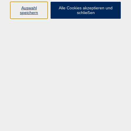
Auswahl
Alle Cookies akzeptieren und
Programm
speichern
schließen
Kultur & Gesellschaft
Kreatives & Freizeit
Gesundheit
Sprachen
Beruf
Meisterschule
Junge VHS
Internationale Projekte
Inhalte
Startseite