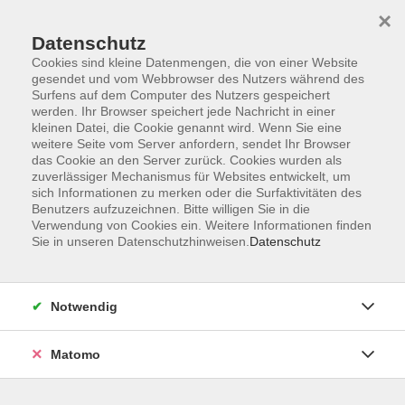
×
Datenschutz
Cookies sind kleine Datenmengen, die von einer Website
gesendet und vom Webbrowser des Nutzers während des
Surfens auf dem Computer des Nutzers gespeichert
Zum Hauptinhalt springen
werden. Ihr Browser speichert jede Nachricht in einer
kleinen Datei, die Cookie genannt wird. Wenn Sie eine
weitere Seite vom Server anfordern, sendet Ihr Browser
Der Kurs konnte nicht gefunden werden.
das Cookie an den Server zurück. Cookies wurden als
zuverlässiger Mechanismus für Websites entwickelt, um
sich Informationen zu merken oder die Surfaktivitäten des
Benutzers aufzuzeichnen. Bitte willigen Sie in die
Verwendung von Cookies ein. Weitere Informationen finden
Sie in unseren Datenschutzhinweisen.
Datenschutz
Barrierefreiheitserklärung
AGB
Datenschutzerklärung
Notwendig
Widerrufsbelehrung
Impressum
Matomo
Widerruf