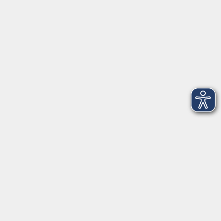
Telefon: 09971 8501-0
Fax: 09971 8501-30
Öffnungszeiten
VHS
Montag bis Donnerstag
08:00 - 12:00
13:00 - 16:00
Freitag
08:00 - 14:00
Anmeldung für
Deutschkurse und Prüfungen:
Dienstag bis Donnerstag:
8:00-13:00
14:00-16:00