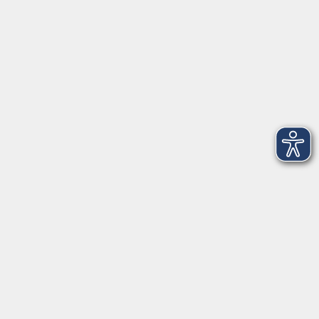
Telefon: 09971 8501-0
Fax: 09971 8501-30
Öffnungszeiten
VHS
Montag bis Donnerstag
08:00 - 12:00
13:00 - 16:00
Freitag
08:00 - 14:00
Anmeldung für
Deutschkurse und Prüfungen:
Dienstag bis Donnerstag:
8:00-13:00
14:00-16:00