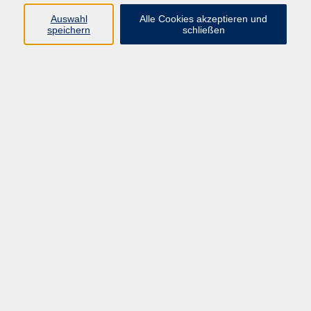
Auswahl
Alle Cookies akzeptieren und
Programm
speichern
schließen
Kultur & Gesellschaft
Kreatives & Freizeit
Gesundheit
Sprachen
Beruf
Meisterschule
Junge VHS
Internationale Projekte
Inhalte
Startseite