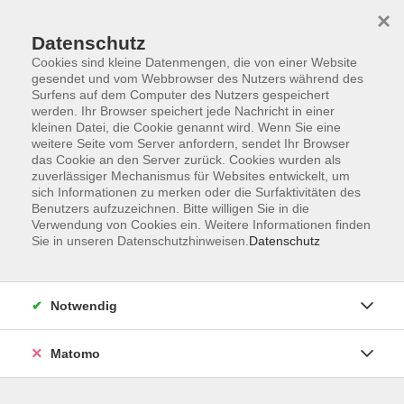
×
Datenschutz
Cookies sind kleine Datenmengen, die von einer Website
gesendet und vom Webbrowser des Nutzers während des
Surfens auf dem Computer des Nutzers gespeichert
Zum Hauptinhalt springen
werden. Ihr Browser speichert jede Nachricht in einer
kleinen Datei, die Cookie genannt wird. Wenn Sie eine
weitere Seite vom Server anfordern, sendet Ihr Browser
Der Kurs konnte nicht gefunden werden.
das Cookie an den Server zurück. Cookies wurden als
zuverlässiger Mechanismus für Websites entwickelt, um
sich Informationen zu merken oder die Surfaktivitäten des
Benutzers aufzuzeichnen. Bitte willigen Sie in die
Verwendung von Cookies ein. Weitere Informationen finden
Sie in unseren Datenschutzhinweisen.
Datenschutz
Barrierefreiheitserklärung
AGB
Datenschutzerklärung
Notwendig
Widerrufsbelehrung
Impressum
Matomo
Widerruf