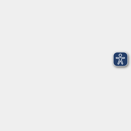
Telefon: 09971 8501-0
Fax: 09971 8501-30
Öffnungszeiten
VHS
Montag bis Donnerstag
08:00 - 12:00
13:00 - 16:00
Freitag
08:00 - 14:00
Anmeldung für
Deutschkurse und Prüfungen:
Dienstag bis Donnerstag:
8:00-13:00
14:00-16:00