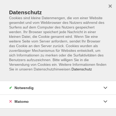
×
Datenschutz
Cookies sind kleine Datenmengen, die von einer Website
gesendet und vom Webbrowser des Nutzers während des
Surfens auf dem Computer des Nutzers gespeichert
Zum Hauptinhalt springen
werden. Ihr Browser speichert jede Nachricht in einer
kleinen Datei, die Cookie genannt wird. Wenn Sie eine
weitere Seite vom Server anfordern, sendet Ihr Browser
Der Kurs konnte nicht gefunden werden.
das Cookie an den Server zurück. Cookies wurden als
zuverlässiger Mechanismus für Websites entwickelt, um
sich Informationen zu merken oder die Surfaktivitäten des
Benutzers aufzuzeichnen. Bitte willigen Sie in die
Verwendung von Cookies ein. Weitere Informationen finden
Sie in unseren Datenschutzhinweisen.
Datenschutz
Barrierefreiheitserklärung
AGB
Datenschutzerklärung
Notwendig
Widerrufsbelehrung
Impressum
Matomo
Widerruf