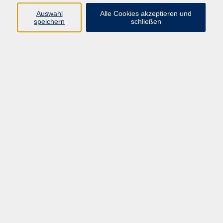
Auswahl
Alle Cookies akzeptieren und
Programm
speichern
schließen
Kultur & Gesellschaft
Kreatives & Freizeit
Gesundheit
Sprachen
Beruf
Meisterschule
Junge VHS
Internationale Projekte
Inhalte
Startseite