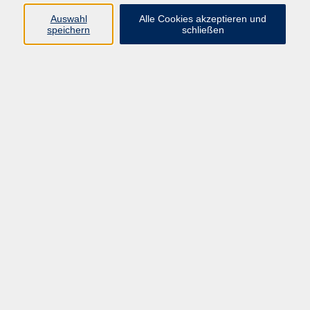
Auswahl
Alle Cookies akzeptieren und
Programm
speichern
schließen
Kultur & Gesellschaft
Kreatives & Freizeit
Gesundheit
Sprachen
Beruf
Meisterschule
Junge VHS
Internationale Projekte
Inhalte
Startseite