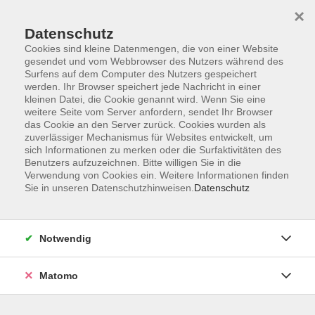
×
Datenschutz
Cookies sind kleine Datenmengen, die von einer Website
gesendet und vom Webbrowser des Nutzers während des
Surfens auf dem Computer des Nutzers gespeichert
Zum Hauptinhalt springen
werden. Ihr Browser speichert jede Nachricht in einer
kleinen Datei, die Cookie genannt wird. Wenn Sie eine
weitere Seite vom Server anfordern, sendet Ihr Browser
Der Kurs konnte nicht gefunden werden.
das Cookie an den Server zurück. Cookies wurden als
zuverlässiger Mechanismus für Websites entwickelt, um
sich Informationen zu merken oder die Surfaktivitäten des
Benutzers aufzuzeichnen. Bitte willigen Sie in die
Verwendung von Cookies ein. Weitere Informationen finden
Sie in unseren Datenschutzhinweisen.
Datenschutz
Barrierefreiheitserklärung
AGB
Datenschutzerklärung
Notwendig
Widerrufsbelehrung
Impressum
Matomo
Widerruf