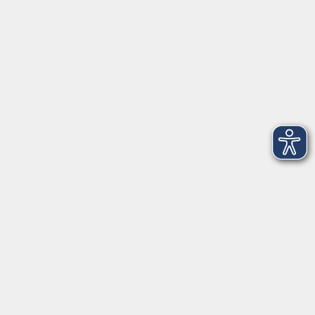
Telefon: 09971 8501-0
Fax: 09971 8501-30
Öffnungszeiten
VHS
Montag bis Donnerstag
08:00 - 12:00
13:00 - 16:00
Freitag
08:00 - 14:00
Anmeldung für
Deutschkurse und Prüfungen:
Dienstag bis Donnerstag:
8:00-13:00
14:00-16:00