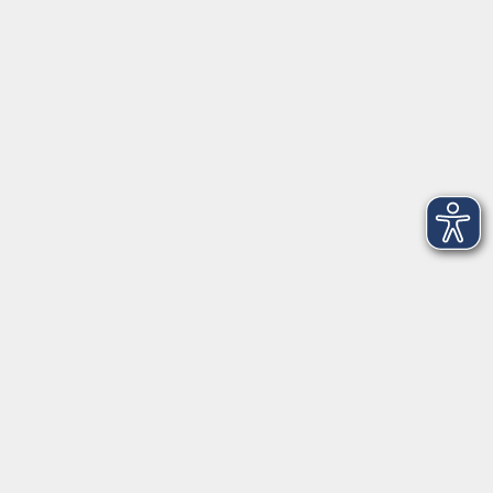
Telefon: 09971 8501-0
Fax: 09971 8501-30
Öffnungszeiten
VHS
Montag bis Donnerstag
08:00 - 12:00
13:00 - 16:00
Freitag
08:00 - 14:00
Anmeldung für
Deutschkurse und Prüfungen:
Dienstag bis Donnerstag:
8:00-13:00
14:00-16:00