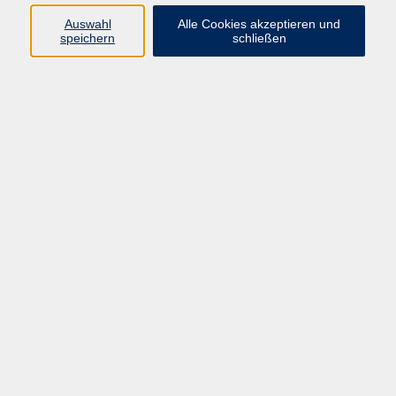
Auswahl
Alle Cookies akzeptieren und
Programm
speichern
schließen
Kultur & Gesellschaft
Kreatives & Freizeit
Gesundheit
Sprachen
Beruf
Meisterschule
Junge VHS
Internationale Projekte
Inhalte
Startseite