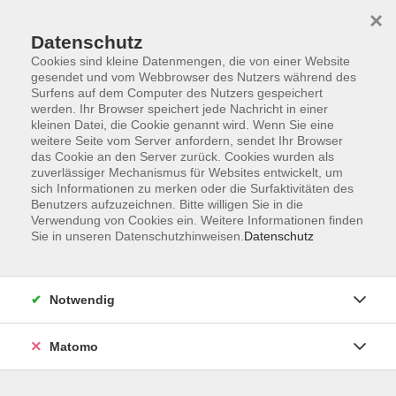
×
Datenschutz
Cookies sind kleine Datenmengen, die von einer Website
gesendet und vom Webbrowser des Nutzers während des
Surfens auf dem Computer des Nutzers gespeichert
Zum Hauptinhalt springen
werden. Ihr Browser speichert jede Nachricht in einer
kleinen Datei, die Cookie genannt wird. Wenn Sie eine
weitere Seite vom Server anfordern, sendet Ihr Browser
Der Kurs konnte nicht gefunden werden.
das Cookie an den Server zurück. Cookies wurden als
zuverlässiger Mechanismus für Websites entwickelt, um
sich Informationen zu merken oder die Surfaktivitäten des
Benutzers aufzuzeichnen. Bitte willigen Sie in die
Verwendung von Cookies ein. Weitere Informationen finden
Sie in unseren Datenschutzhinweisen.
Datenschutz
Barrierefreiheitserklärung
AGB
Datenschutzerklärung
Notwendig
Widerrufsbelehrung
Impressum
Matomo
Widerruf