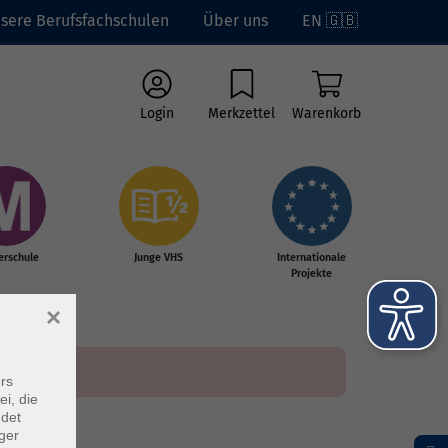
sere Berufsfachschulen
Über uns
EN 🇬🇧
Login
Merkzettel
Warenkorb
erschule
Junge VHS
Internationale
Projekte
×
rs
ei, die
ndet
ger