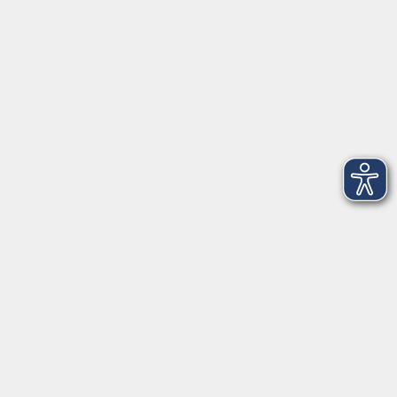
Telefon: 09971 8501-0
Fax: 09971 8501-30
Öffnungszeiten
VHS
Montag bis Donnerstag
08:00 - 12:00
13:00 - 16:00
Freitag
08:00 - 14:00
Anmeldung für
Deutschkurse und Prüfungen:
Dienstag bis Donnerstag:
8:00-13:00
14:00-16:00