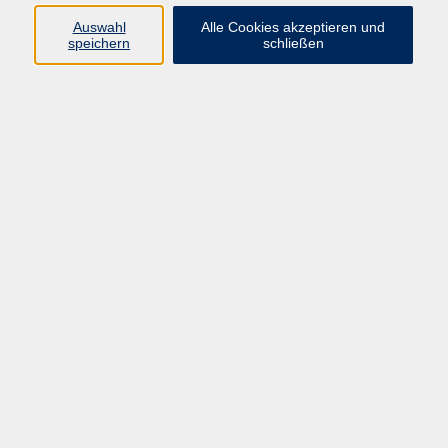
Auswahl
Alle Cookies akzeptieren und
Programm
speichern
schließen
Kultur & Gesellschaft
Kreatives & Freizeit
Gesundheit
Sprachen
Beruf
Meisterschule
Junge VHS
Internationale Projekte
Inhalte
Startseite