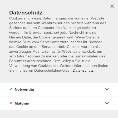
×
Datenschutz
Cookies sind kleine Datenmengen, die von einer Website
gesendet und vom Webbrowser des Nutzers während des
Surfens auf dem Computer des Nutzers gespeichert
Zum Hauptinhalt springen
werden. Ihr Browser speichert jede Nachricht in einer
kleinen Datei, die Cookie genannt wird. Wenn Sie eine
weitere Seite vom Server anfordern, sendet Ihr Browser
Der Kurs konnte nicht gefunden werden.
das Cookie an den Server zurück. Cookies wurden als
zuverlässiger Mechanismus für Websites entwickelt, um
sich Informationen zu merken oder die Surfaktivitäten des
Benutzers aufzuzeichnen. Bitte willigen Sie in die
Verwendung von Cookies ein. Weitere Informationen finden
Sie in unseren Datenschutzhinweisen.
Datenschutz
Barrierefreiheitserklärung
AGB
Datenschutzerklärung
Notwendig
Widerrufsbelehrung
Impressum
Matomo
Widerruf