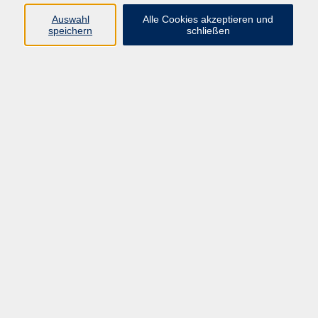
Auswahl
Alle Cookies akzeptieren und
Programm
speichern
schließen
Kultur & Gesellschaft
Kreatives & Freizeit
Gesundheit
Sprachen
Beruf
Meisterschule
Junge VHS
Internationale Projekte
Inhalte
Startseite