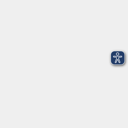
Telefon: 09971 8501-0
Fax: 09971 8501-30
Öffnungszeiten
VHS
Montag bis Donnerstag
08:00 - 12:00
13:00 - 16:00
Freitag
08:00 - 14:00
Anmeldung für
Deutschkurse und Prüfungen:
Dienstag bis Donnerstag:
8:00-13:00
14:00-16:00