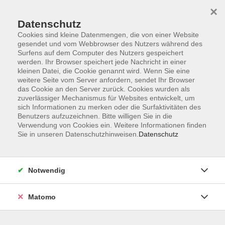
×
Datenschutz
Cookies sind kleine Datenmengen, die von einer Website
gesendet und vom Webbrowser des Nutzers während des
Surfens auf dem Computer des Nutzers gespeichert
Zum Hauptinhalt springen
werden. Ihr Browser speichert jede Nachricht in einer
kleinen Datei, die Cookie genannt wird. Wenn Sie eine
weitere Seite vom Server anfordern, sendet Ihr Browser
Der Kurs konnte nicht gefunden werden.
das Cookie an den Server zurück. Cookies wurden als
zuverlässiger Mechanismus für Websites entwickelt, um
sich Informationen zu merken oder die Surfaktivitäten des
Benutzers aufzuzeichnen. Bitte willigen Sie in die
Verwendung von Cookies ein. Weitere Informationen finden
Sie in unseren Datenschutzhinweisen.
Datenschutz
Barrierefreiheitserklärung
AGB
Datenschutzerklärung
Notwendig
Widerrufsbelehrung
Impressum
Matomo
Widerruf