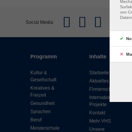
Mechan
Surfak
von Co
Daten
Social Media
No
Ma
Programm
Inhalte
Kultur &
Startseite
Gesellschaft
Aktuelles
Kreatives &
Firmenschulungen
Freizeit
Internationale
Gesundheit
Projekte
Sprachen
Kontakt
Beruf
Mehr VHS
Meisterschule
Unsere