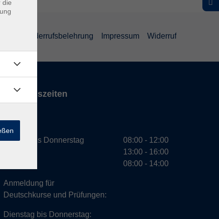
 die
dung
ärung
Widerrufsbelehrung
Impressum
Widerruf
Öffnungszeiten
VHS
ießen
Montag bis Donnerstag
08:00 - 12:00
13:00 - 16:00
Freitag
08:00 - 14:00
Anmeldung für
Deutschkurse und Prüfungen:
Dienstag bis Donnerstag: