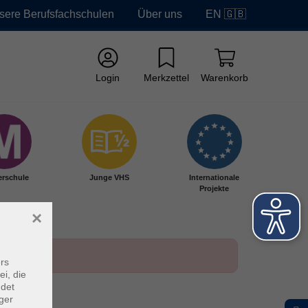
sere Berufsfachschulen
Über uns
EN 🇬🇧
Login
Merkzettel
Warenkorb
erschule
Junge VHS
Internationale
Projekte
×
rs
ei, die
ndet
ger