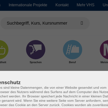
n
Internationale Projekte
Kontakt
Mehr VHS
Un
dheit
Sprachen
Beruf
Meist
enschutz
s sind kleine Datenmengen, die von einer Website gesendet und vom
owser des Nutzers während des Surfens auf dem Computer des Nutze
chert werden. Ihr Browser speichert jede Nachricht in einer kleinen Dat
 genannt wird. Wenn Sie eine weitere Seite vom Server anfordern, se
owser das Cookie an den Server zurück. Cookies wurden als zuverlässi