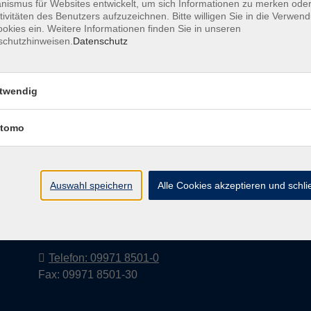
ismus für Websites entwickelt, um sich Informationen zu merken oder
tivitäten des Benutzers aufzuzeichnen. Bitte willigen Sie in die Verwen
okies ein. Weitere Informationen finden Sie in unseren
schutzhinweisen.
Datenschutz
Barrierefreiheitserklärung
AGB
Datenschutzerkl
twendig
tomo
Volkshochschule im Landkreis Cham
e.V.
Auswahl speichern
Alle Cookies akzeptieren und schl
Pfarrer-Seidl-Str. 1
93413 Cham
info@vhs-cham.de
Telefon: 09971 8501-0
Fax: 09971 8501-30