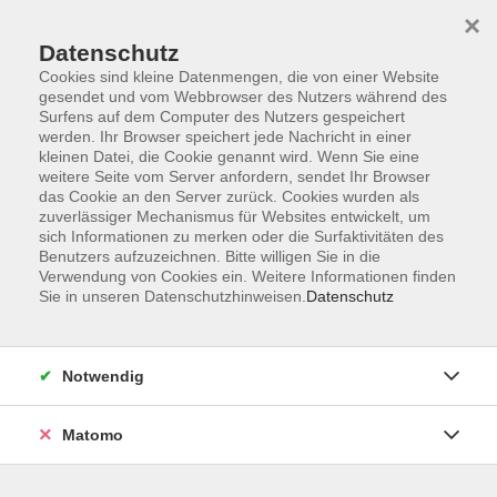
×
Datenschutz
Cookies sind kleine Datenmengen, die von einer Website
gesendet und vom Webbrowser des Nutzers während des
Surfens auf dem Computer des Nutzers gespeichert
Zum Hauptinhalt springen
werden. Ihr Browser speichert jede Nachricht in einer
kleinen Datei, die Cookie genannt wird. Wenn Sie eine
weitere Seite vom Server anfordern, sendet Ihr Browser
das Cookie an den Server zurück. Cookies wurden als
zuverlässiger Mechanismus für Websites entwickelt, um
sich Informationen zu merken oder die Surfaktivitäten des
Benutzers aufzuzeichnen. Bitte willigen Sie in die
Verwendung von Cookies ein. Weitere Informationen finden
Sie in unseren Datenschutzhinweisen.
Datenschutz
0 Kurse
Notwendig
zurück zu Textiles Gestalten
Matomo
PETRA STAHLMANN
Verwaltungsleitung, Leitung
Programmbereich Kreatives u.