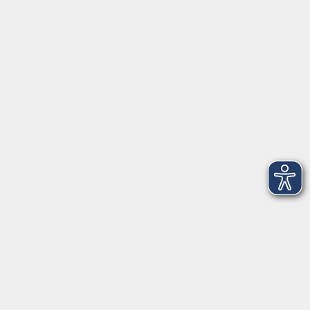
Pfarrer-Seidl-Str. 1
93413 Cham
info@vhs-cham.de
Telefon: 09971 8501-0
Fax: 09971 8501-30
Öffnungszeiten
VHS
Montag bis Donnerstag
08:00 - 12:00
13:00 - 16:00
Freitag
08:00 - 14:00
Anmeldung für