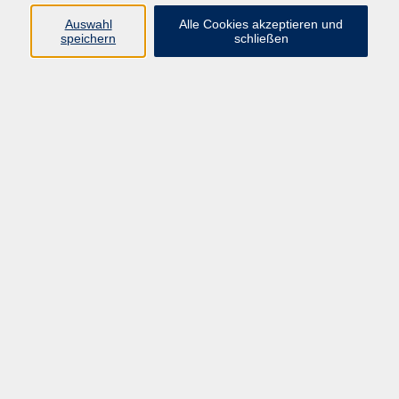
Freizeit
Auswahl
Alle Cookies akzeptieren und
09971 8501-19
speichern
schließen
pstahlmann@vhs-cham.de
Nähkurse
Ergebnisse filtern
Keine passenden Kurse gefunden.
Barrierefreiheitserklärung
AGB