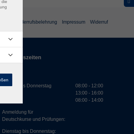
 die
dung
ärung
Widerrufsbelehrung
Impressum
Widerruf
Öffnungszeiten
VHS
ießen
Montag bis Donnerstag
08:00 - 12:00
13:00 - 16:00
Freitag
08:00 - 14:00
Anmeldung für
Deutschkurse und Prüfungen:
Dienstag bis Donnerstag: