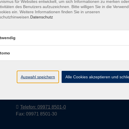
ismus für Websites entwickelt, um sich Informationen zu merken oder
tivitäten des Benutzers aufzuzeichnen. Bitte willigen Sie in die Verwen
okies ein. Weitere Informationen finden Sie in unseren
schutzhinweisen.
Datenschutz
Barrierefreiheitserklärung
AGB
Datenschutzerkl
twendig
tomo
Volkshochschule im Landkreis Cham
e.V.
Auswahl speichern
Alle Cookies akzeptieren und schl
Pfarrer-Seidl-Str. 1
93413 Cham
info@vhs-cham.de
Telefon: 09971 8501-0
Fax: 09971 8501-30