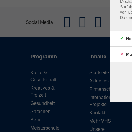
Mechan
Surfak
von Co
Daten
Social Media
No
Ma
Programm
Inhalte
Kultur &
Startseite
Gesellschaft
Aktuelles
Kreatives &
Firmenschulungen
Freizeit
Internationale
Gesundheit
Projekte
Sprachen
Kontakt
Beruf
Mehr VHS
Meisterschule
Unsere