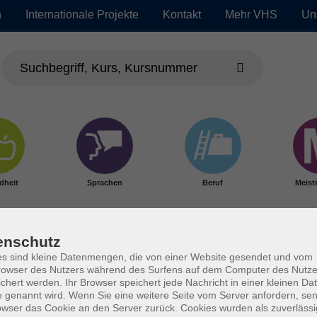
n
Internationale Projekte
Kontakt
Mehr VHS
Un
dheit
Sprachen
Beruf
Meist
enschutz
s sind kleine Datenmengen, die von einer Website gesendet und vom
owser des Nutzers während des Surfens auf dem Computer des Nutze
chert werden. Ihr Browser speichert jede Nachricht in einer kleinen Dat
 genannt wird. Wenn Sie eine weitere Seite vom Server anfordern, se
owser das Cookie an den Server zurück. Cookies wurden als zuverlässi