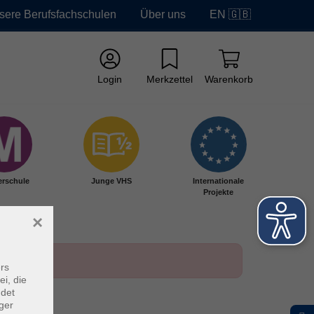
sere Berufsfachschulen
Über uns
EN 🇬🇧
Login
Merkzettel
Warenkorb
erschule
Junge VHS
Internationale
Projekte
×
rs
ei, die
ndet
ger