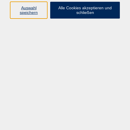
Auswahl
Alle Cookies akzeptieren und
Programm
speichern
schließen
Kultur & Gesellschaft
Kreatives & Freizeit
Gesundheit
Sprachen
Beruf
Meisterschule
Junge VHS
Internationale Projekte
Inhalte
Startseite