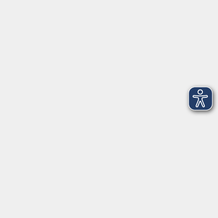
Telefon: 09971 8501-0
Fax: 09971 8501-30
Öffnungszeiten
VHS
Montag bis Donnerstag
08:00 - 12:00
13:00 - 16:00
Freitag
08:00 - 14:00
Anmeldung für
Deutschkurse und Prüfungen:
Dienstag bis Donnerstag:
8:00-13:00
14:00-16:00