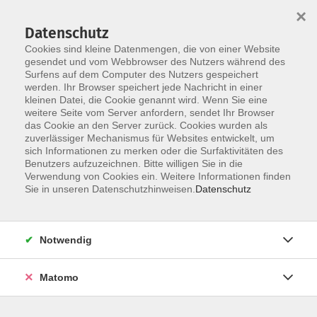
×
Datenschutz
Cookies sind kleine Datenmengen, die von einer Website
gesendet und vom Webbrowser des Nutzers während des
Surfens auf dem Computer des Nutzers gespeichert
Zum Hauptinhalt springen
werden. Ihr Browser speichert jede Nachricht in einer
kleinen Datei, die Cookie genannt wird. Wenn Sie eine
weitere Seite vom Server anfordern, sendet Ihr Browser
Der Kurs konnte nicht gefunden werden.
das Cookie an den Server zurück. Cookies wurden als
zuverlässiger Mechanismus für Websites entwickelt, um
sich Informationen zu merken oder die Surfaktivitäten des
Benutzers aufzuzeichnen. Bitte willigen Sie in die
Verwendung von Cookies ein. Weitere Informationen finden
Barrierefreiheitserklärung
Sie in unseren Datenschutzhinweisen.
Datenschutz
AGB
Datenschutzerklärung
Notwendig
Widerrufsbelehrung
Impressum
Matomo
Widerruf