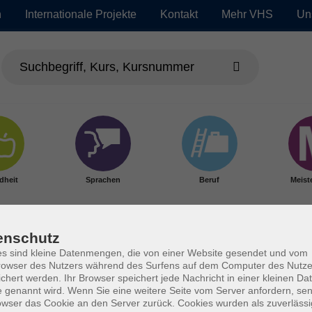
n
Internationale Projekte
Kontakt
Mehr VHS
Un
dheit
Sprachen
Beruf
Meist
enschutz
s sind kleine Datenmengen, die von einer Website gesendet und vom
owser des Nutzers während des Surfens auf dem Computer des Nutze
chert werden. Ihr Browser speichert jede Nachricht in einer kleinen Dat
 genannt wird. Wenn Sie eine weitere Seite vom Server anfordern, se
owser das Cookie an den Server zurück. Cookies wurden als zuverlässi