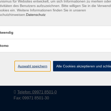
ismus für Websites entwickelt, um sich Informationen zu merken oder
tivitäten des Benutzers aufzuzeichnen. Bitte willigen Sie in die Verwen
okies ein. Weitere Informationen finden Sie in unseren
schutzhinweisen.
Datenschutz
Barrierefreiheitserklärung
AGB
Datenschutzerkl
twendig
tomo
Volkshochschule im Landkreis Cham
e.V.
Auswahl speichern
Alle Cookies akzeptieren und schl
Pfarrer-Seidl-Str. 1
93413 Cham
info@vhs-cham.de
Telefon: 09971 8501-0
Fax: 09971 8501-30