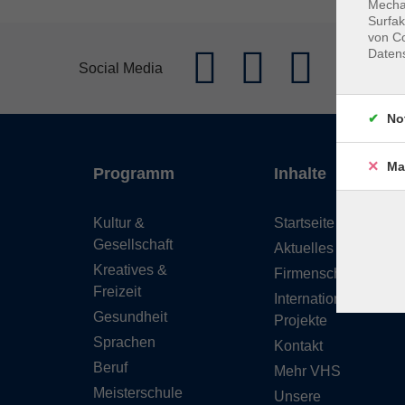
Mechan
Surfak
von Co
Daten
Social Media
No
Ma
Programm
Inhalte
Kultur &
Startseite
Gesellschaft
Aktuelles
Kreatives &
Firmenschulungen
Freizeit
Internationale
Gesundheit
Projekte
Sprachen
Kontakt
Beruf
Mehr VHS
Meisterschule
Unsere