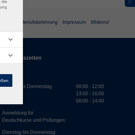
 die
dung
ärung
Widerrufsbelehrung
Impressum
Widerruf
Öffnungszeiten
VHS
ießen
Montag bis Donnerstag
08:00 - 12:00
13:00 - 16:00
Freitag
08:00 - 14:00
Anmeldung für
Deutschkurse und Prüfungen:
Dienstag bis Donnerstag: