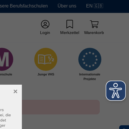
sere Berufsfachschulen
Über uns
EN 🇬🇧
Login
Merkzettel
Warenkorb
erschule
Junge VHS
Internationale
Projekte
×
rs
ei, die
ndet
ger