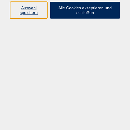
Auswahl
Alle Cookies akzeptieren und
speichern
schließen
229,00 €
Gebühr
Kursnummer:
BQ46605
Start
Ende
Di. 12.01.2027
Fr. 19.02.2027
08:15 Uhr
12:15 Uhr
20 Termine
Dozent*in:
Tetiana Lebedieva