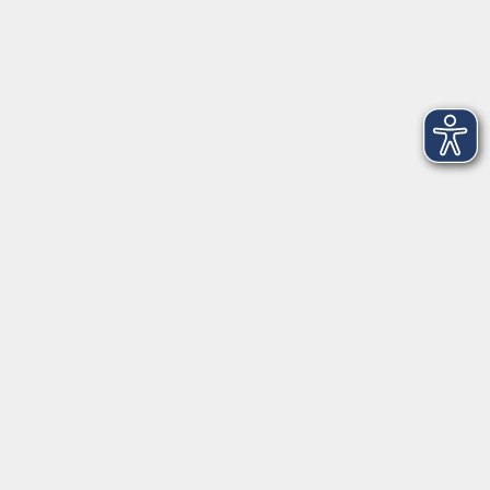
Volkshochschule im Landkreis Cham e.V.
Pfarrer-Seidl-Str. 1
93413 Cham
info@vhs-cham.de
Telefon: 09971 8501-0
Fax: 09971 8501-30
Öffnungszeiten
VHS
Montag bis Donnerstag
08:00 - 12:00