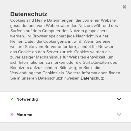
×
Datenschutz
Cookies sind kleine Datenmengen, die von einer Website
gesendet und vom Webbrowser des Nutzers während des
Surfens auf dem Computer des Nutzers gespeichert
Zum Hauptinhalt springen
werden. Ihr Browser speichert jede Nachricht in einer
kleinen Datei, die Cookie genannt wird. Wenn Sie eine
weitere Seite vom Server anfordern, sendet Ihr Browser
das Cookie an den Server zurück. Cookies wurden als
zuverlässiger Mechanismus für Websites entwickelt, um
sich Informationen zu merken oder die Surfaktivitäten des
Sie sind hier:
Benutzers aufzuzeichnen. Bitte willigen Sie in die
_Integrationskurse
Verwendung von Cookies ein. Weitere Informationen finden
Sie in unseren Datenschutzhinweisen.
Datenschutz
Zweitschriftlerner-Integrationskurs 165,
Modul 5
Notwendig
Material
Matomo
Lehrbuch: Miteinander A2.1
Miteinander Intensievtrainar A2
Miteinander Lehrbuch