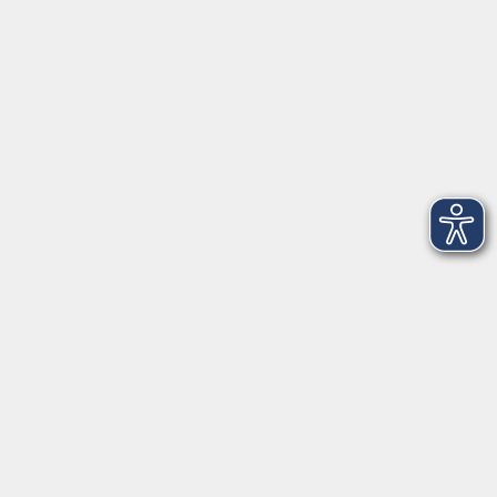
Telefon: 09971 8501-0
Fax: 09971 8501-30
Öffnungszeiten
VHS
Montag bis Donnerstag
08:00 - 12:00
13:00 - 16:00
Freitag
08:00 - 14:00
Anmeldung für
Deutschkurse und Prüfungen:
Dienstag bis Donnerstag:
8:00-13:00
14:00-16:00