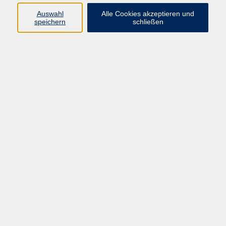
Auswahl
Alle Cookies akzeptieren und
Programm
speichern
schließen
Kultur & Gesellschaft
Kreatives & Freizeit
Gesundheit
Sprachen
Beruf
Meisterschule
Junge VHS
Internationale Projekte
Inhalte
Startseite