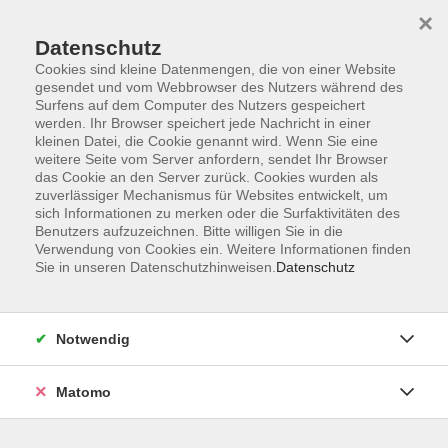
×
Datenschutz
Cookies sind kleine Datenmengen, die von einer Website
gesendet und vom Webbrowser des Nutzers während des
Surfens auf dem Computer des Nutzers gespeichert
Zum Hauptinhalt springen
werden. Ihr Browser speichert jede Nachricht in einer
kleinen Datei, die Cookie genannt wird. Wenn Sie eine
weitere Seite vom Server anfordern, sendet Ihr Browser
Der Kurs konnte nicht gefunden werden.
das Cookie an den Server zurück. Cookies wurden als
zuverlässiger Mechanismus für Websites entwickelt, um
sich Informationen zu merken oder die Surfaktivitäten des
Benutzers aufzuzeichnen. Bitte willigen Sie in die
Verwendung von Cookies ein. Weitere Informationen finden
Sie in unseren Datenschutzhinweisen.
Datenschutz
Barrierefreiheitserklärung
AGB
Datenschutzerklärung
Notwendig
Widerrufsbelehrung
Impressum
Matomo
Widerruf