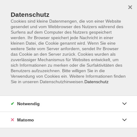
×
Datenschutz
Cookies sind kleine Datenmengen, die von einer Website
gesendet und vom Webbrowser des Nutzers während des
Surfens auf dem Computer des Nutzers gespeichert
Zum Hauptinhalt springen
werden. Ihr Browser speichert jede Nachricht in einer
kleinen Datei, die Cookie genannt wird. Wenn Sie eine
weitere Seite vom Server anfordern, sendet Ihr Browser
das Cookie an den Server zurück. Cookies wurden als
zuverlässiger Mechanismus für Websites entwickelt, um
sich Informationen zu merken oder die Surfaktivitäten des
Sie sind hier:
Benutzers aufzuzeichnen. Bitte willigen Sie in die
_Integrationskurse
Verwendung von Cookies ein. Weitere Informationen finden
Sie in unseren Datenschutzhinweisen.
Datenschutz
Deutsch Integrationskurs 164 Modul 4
Notwendig
Material
Lehrbuch: Miteinander A2.1
Matomo
Miteinander Intensievtrainar A2
Miteinander Lehrbuch