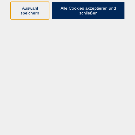
Auswahl
Alle Cookies akzeptieren und
speichern
schließen
229,00 €
Gebühr
Kursnummer:
BQ46384
Start
Ende
Mo. 21.12.2026
Do. 11.02.2027
08:30 Uhr
12:30 Uhr
20 Termine
Dozent*in:
Gholamreza Shateri