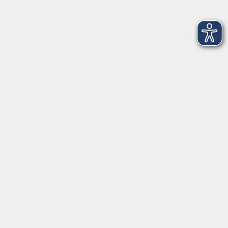
Pfarrer-Seidl-Str. 1
93413 Cham
info@vhs-cham.de
Telefon: 09971 8501-0
Fax: 09971 8501-30
Öffnungszeiten
VHS
Montag bis Donnerstag
08:00 - 12:00
13:00 - 16:00
Freitag
08:00 - 14:00
Anmeldung für