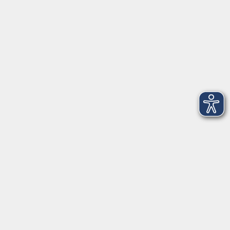
Telefon: 09971 8501-0
Fax: 09971 8501-30
Öffnungszeiten
VHS
Montag bis Donnerstag
08:00 - 12:00
13:00 - 16:00
Freitag
08:00 - 14:00
Anmeldung für
Deutschkurse und Prüfungen:
Dienstag bis Donnerstag:
8:00-13:00
14:00-16:00