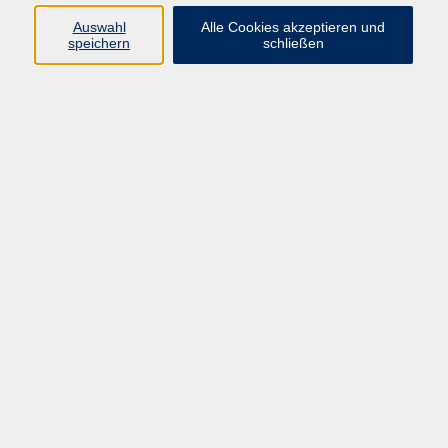
Auswahl
Alle Cookies akzeptieren und
Programm
speichern
schließen
Kultur & Gesellschaft
Kreatives & Freizeit
Gesundheit
Sprachen
Beruf
Meisterschule
Junge VHS
Internationale Projekte
Inhalte
Startseite