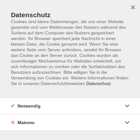
×
Datenschutz
Cookies sind kleine Datenmengen, die von einer Website
gesendet und vom Webbrowser des Nutzers während des
Surfens auf dem Computer des Nutzers gespeichert
Zum Hauptinhalt springen
werden. Ihr Browser speichert jede Nachricht in einer
kleinen Datei, die Cookie genannt wird. Wenn Sie eine
weitere Seite vom Server anfordern, sendet Ihr Browser
Der Kurs konnte nicht gefunden werden.
das Cookie an den Server zurück. Cookies wurden als
zuverlässiger Mechanismus für Websites entwickelt, um
sich Informationen zu merken oder die Surfaktivitäten des
Benutzers aufzuzeichnen. Bitte willigen Sie in die
Verwendung von Cookies ein. Weitere Informationen finden
Sie in unseren Datenschutzhinweisen.
Datenschutz
Barrierefreiheitserklärung
AGB
Datenschutzerklärung
Notwendig
Widerrufsbelehrung
Impressum
Matomo
Widerruf