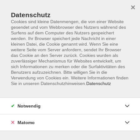
×
Datenschutz
Cookies sind kleine Datenmengen, die von einer Website
gesendet und vom Webbrowser des Nutzers während des
Surfens auf dem Computer des Nutzers gespeichert
Zum Hauptinhalt springen
werden. Ihr Browser speichert jede Nachricht in einer
kleinen Datei, die Cookie genannt wird. Wenn Sie eine
weitere Seite vom Server anfordern, sendet Ihr Browser
Der Kurs konnte nicht gefunden werden.
das Cookie an den Server zurück. Cookies wurden als
zuverlässiger Mechanismus für Websites entwickelt, um
sich Informationen zu merken oder die Surfaktivitäten des
Benutzers aufzuzeichnen. Bitte willigen Sie in die
Verwendung von Cookies ein. Weitere Informationen finden
Sie in unseren Datenschutzhinweisen.
Datenschutz
Barrierefreiheitserklärung
AGB
Datenschutzerklärung
Notwendig
Widerrufsbelehrung
Impressum
Matomo
Widerruf