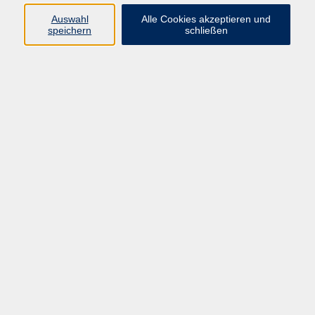
Auswahl
Alle Cookies akzeptieren und
Programm
speichern
schließen
Kultur & Gesellschaft
Kreatives & Freizeit
Gesundheit
Sprachen
Beruf
Meisterschule
Junge VHS
Internationale Projekte
Inhalte
Startseite