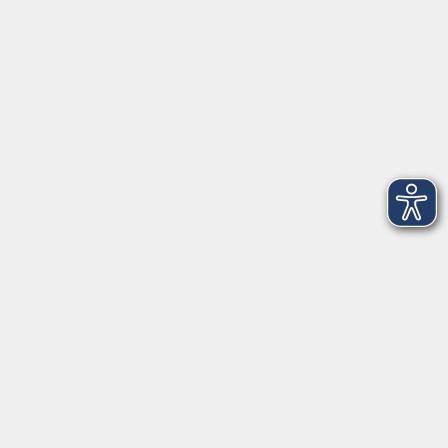
Telefon: 09971 8501-0
Fax: 09971 8501-30
Öffnungszeiten
VHS
Montag bis Donnerstag
08:00 - 12:00
13:00 - 16:00
Freitag
08:00 - 14:00
Anmeldung für
Deutschkurse und Prüfungen:
Dienstag bis Donnerstag:
8:00-13:00
14:00-16:00