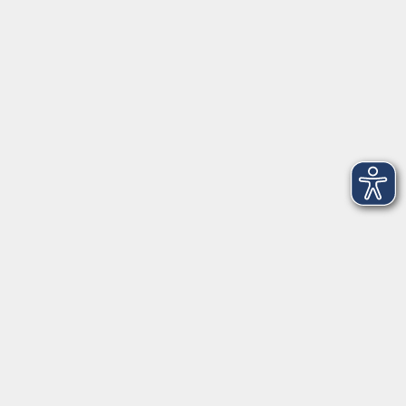
Telefon: 09971 8501-0
Fax: 09971 8501-30
Öffnungszeiten
VHS
Montag bis Donnerstag
08:00 - 12:00
13:00 - 16:00
Freitag
08:00 - 14:00
Anmeldung für
Deutschkurse und Prüfungen:
Dienstag bis Donnerstag:
8:00-13:00
14:00-16:00