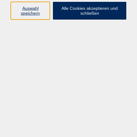
Auswahl
Alle Cookies akzeptieren und
Programm
speichern
schließen
Kultur & Gesellschaft
Kreatives & Freizeit
Gesundheit
Sprachen
Beruf
Meisterschule
Junge VHS
Internationale Projekte
Inhalte
Startseite