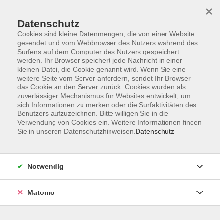
×
Datenschutz
Cookies sind kleine Datenmengen, die von einer Website
gesendet und vom Webbrowser des Nutzers während des
Surfens auf dem Computer des Nutzers gespeichert
Zum Hauptinhalt springen
werden. Ihr Browser speichert jede Nachricht in einer
kleinen Datei, die Cookie genannt wird. Wenn Sie eine
weitere Seite vom Server anfordern, sendet Ihr Browser
Der Kurs konnte nicht gefunden werden.
das Cookie an den Server zurück. Cookies wurden als
zuverlässiger Mechanismus für Websites entwickelt, um
sich Informationen zu merken oder die Surfaktivitäten des
Benutzers aufzuzeichnen. Bitte willigen Sie in die
Verwendung von Cookies ein. Weitere Informationen finden
Sie in unseren Datenschutzhinweisen.
Datenschutz
Barrierefreiheitserklärung
AGB
Datenschutzerklärung
Notwendig
Widerrufsbelehrung
Impressum
Matomo
Widerruf