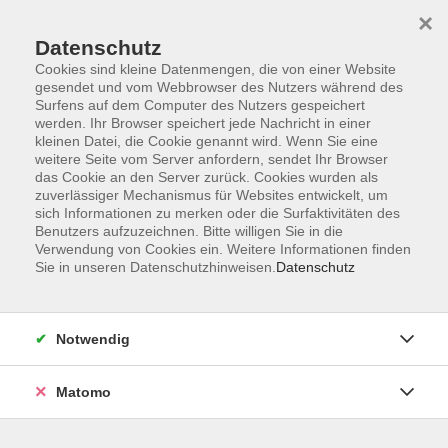
×
Datenschutz
Cookies sind kleine Datenmengen, die von einer Website
gesendet und vom Webbrowser des Nutzers während des
Surfens auf dem Computer des Nutzers gespeichert
Zum Hauptinhalt springen
werden. Ihr Browser speichert jede Nachricht in einer
kleinen Datei, die Cookie genannt wird. Wenn Sie eine
weitere Seite vom Server anfordern, sendet Ihr Browser
Der Kurs konnte nicht gefunden werden.
das Cookie an den Server zurück. Cookies wurden als
zuverlässiger Mechanismus für Websites entwickelt, um
sich Informationen zu merken oder die Surfaktivitäten des
Benutzers aufzuzeichnen. Bitte willigen Sie in die
Verwendung von Cookies ein. Weitere Informationen finden
Sie in unseren Datenschutzhinweisen.
Datenschutz
Barrierefreiheitserklärung
AGB
Datenschutzerklärung
Notwendig
Widerrufsbelehrung
Impressum
Matomo
Widerruf