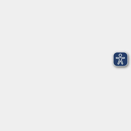
Telefon: 09971 8501-0
Fax: 09971 8501-30
Öffnungszeiten
VHS
Montag bis Donnerstag
08:00 - 12:00
13:00 - 16:00
Freitag
08:00 - 14:00
Anmeldung für
Deutschkurse und Prüfungen:
Dienstag bis Donnerstag:
8:00-13:00
14:00-16:00