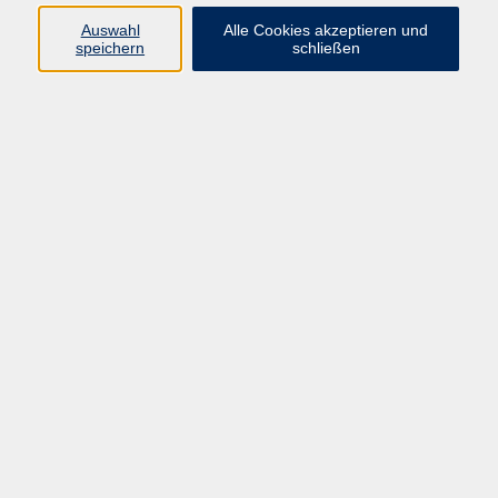
Auswahl
Alle Cookies akzeptieren und
Programm
speichern
schließen
Kultur & Gesellschaft
Kreatives & Freizeit
Gesundheit
Sprachen
Beruf
Meisterschule
Junge VHS
Internationale Projekte
Inhalte
Startseite